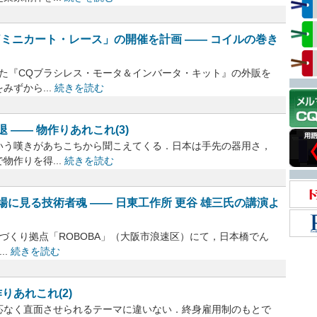
ミニカート・レース」の開催を計画 ―― コイルの巻き
た『CQブラシレス・モータ＆インバータ・キット』の外販を
ずから...
続きを読む
―― 物作りあれこれ(3)
う嘆きがあちこちから聞こえてくる．日本は手先の器用さ，
作りを得...
続きを読む
に見る技術者魂 ―― 日東工作所 更谷 雄三氏の講演よ
のづくり拠点「ROBOBA」（大阪市浪速区）にて，日本橋でん
..
続きを読む
りあれこれ(2)
なく直面させられるテーマに違いない．終身雇用制のもとで