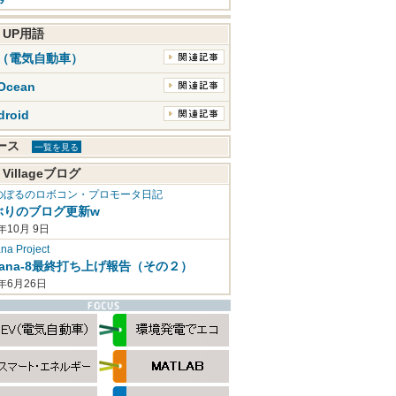
K UP用語
V（電気自動車）
Ocean
droid
ュース
一覧を見る
 Villageブログ
のぼるのロボコン・プロモータ日記
ぶりのブログ更新w
年10月 9日
a Project
mana-8最終打ち上げ報告（その２）
2年6月26日