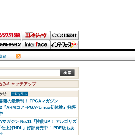
登録
込みキャッチアップ
知らせ
一覧を見る
書籍の最新刊！ FPGAマガジン
12『ARMコアFPGA×Linux初体験』好評
中
GAマガジン No.11『性能UP！ アルゴリズ
手仕上げHDL』好評発売中！ PDF版もあ
す