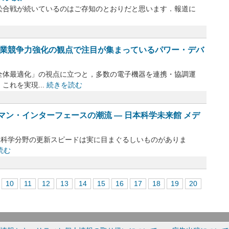
ics社の訴訟合戦が続いているのはご存知のとおりだと思います．報道に
本の産業競争力強化の観点で注目が集まっているパワー・デバ
体最適化」の視点に立つと，多数の電子機器を連携・協調運
れを実現...
続きを読む
ン・インターフェースの潮流 ― 日本科学未来館 メデ
報科学分野の更新スピードは実に目まぐるしいものがありま
読む
10
11
12
13
14
15
16
17
18
19
20