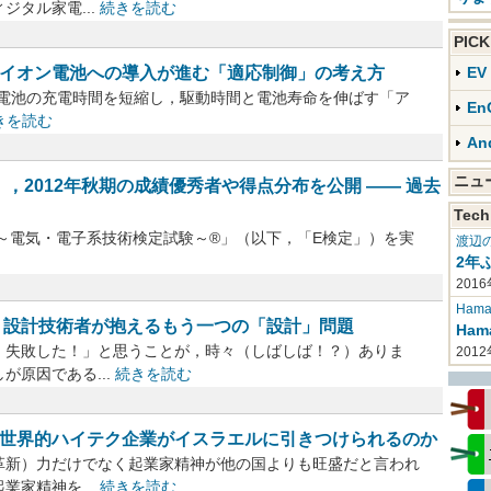
タル家電...
続きを読む
PIC
チウムイオン電池への導入が進む「適応制御」の考え方
E
オン電池の充電時間を短縮し，駆動時間と電池寿命を伸ばす「ア
En
きを読む
An
ニ
，2012年秋期の成績優秀者や得点分布を公開 ―― 過去
Tech
 ～電気・電子系技術検定試験～®」（以下，「E検定」）を実
渡辺
2年
2016
Haman
―― 設計技術者が抱えるもう一つの「設計」問題
Ha
失敗した！」と思うことが，時々（しばしば！？）ありま
201
が原因である...
続きを読む
・なぜ世界的ハイテク企業がイスラエルに引きつけられるのか
新）力だけでなく起業家精神が他の国よりも旺盛だと言われ
家精神を...
続きを読む