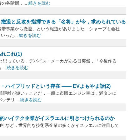
各階層，...
続きを読む
―― 撤退と反攻を指揮できる「名将」が今，求められている
帯事業から撤退」という報道がありました．シャープも会社
いった...
続きを読む
れこれ(1)
意味だと思っている．デバイス・メーカがある日突然，「今後作る
..
続きを読む
ハイブリッドという存在 ―― EVよもやま話(2)
続距離が短い」ことだ．一般に市販エンジン車は，満タンに
ッテリ...
続きを読む
ぜ世界的ハイテク企業がイスラエルに引きつけられるのか
t社，Intel社など，世界的な技術系企業の多くがイスラエルに注目して