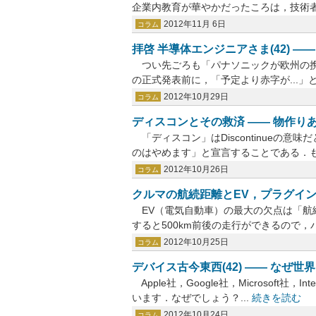
企業内教育が華やかだったころは，技術者の
2012年11月 6日
コラム
拝啓 半導体エンジニアさま(42) 
つい先ごろも「パナソニックが欧州の携
の正式発表前に，「予定より赤字が...」と
2012年10月29日
コラム
ディスコンとその救済 ―― 物作りあ
「ディスコン」はDiscontinueの
のはやめます」と宣言することである．も.
2012年10月26日
コラム
クルマの航続距離とEV，プラグイン・
EV（電気自動車）の最大の欠点は「航
すると500km前後の走行ができるので，バ
2012年10月25日
コラム
デバイス古今東西(42) ―― な
Apple社，Google社，Microsof
います．なぜでしょう？...
続きを読む
2012年10月24日
コラム