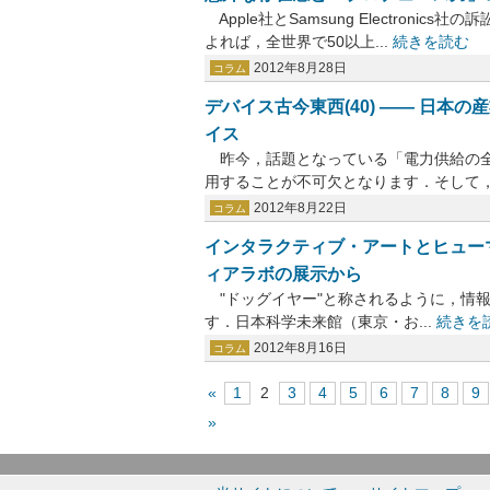
Apple社とSamsung Electron
よれば，全世界で50以上...
続きを読む
2012年8月28日
コラム
デバイス古今東西(40) ―― 日
イス
昨今，話題となっている「電力供給の全
用することが不可欠となります．そして，こ
2012年8月22日
コラム
インタラクティブ・アートとヒューマ
ィアラボの展示から
"ドッグイヤー"と称されるように，情
す．日本科学未来館（東京・お...
続きを
2012年8月16日
コラム
«
1
2
3
4
5
6
7
8
9
»