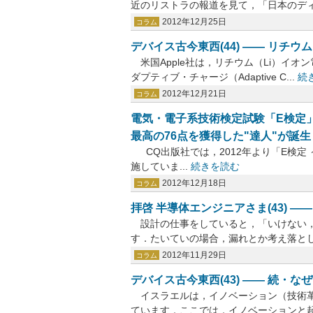
近のリストラの報道を見て，「日本のディジ
2012年12月25日
コラム
デバイス古今東西(44) ―― リ
米国Apple社は，リチウム（Li）イ
ダプティブ・チャージ（Adaptive C...
続
2012年12月21日
コラム
電気・電子系技術検定試験「E検定」
最高の76点を獲得した"達人"が誕生
CQ出版社では，2012年より「E検定
施していま...
続きを読む
2012年12月18日
コラム
拝啓 半導体エンジニアさま(43) 
設計の仕事をしていると，「いけない，
す．たいていの場合，漏れとか考え落とし
2012年11月29日
コラム
デバイス古今東西(43) ―― 続
イスラエルは，イノベーション（技術革
ています．ここでは，イノベーションと起業