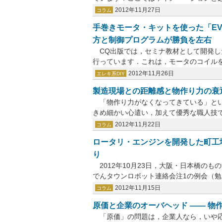
2012年11月27日
コラム
手巻きモータ・キットを使った「EV
方と制御プログラムが勝負を左右
CQ出版では，セミナ教材として開発し
行っています．これは，モータのコイルをみ
2012年11月26日
エレキ系DIY
製造現場との距離感と物作り力の衰退 
「物作り力がなくなってきている」とい
きめ細かい心遣い，加えて優秀な職人技で物
2012年11月22日
コラム
ロータリ・エンジンを開発した町工場
り
2012年10月23日，大阪・日本橋のも
でんタウンロボット連絡会注1の例会（勉.
2012年11月15日
コラム
原価と企業のオーバヘッド ―― 物作
「原価」の問題は，企業人なら，いや応