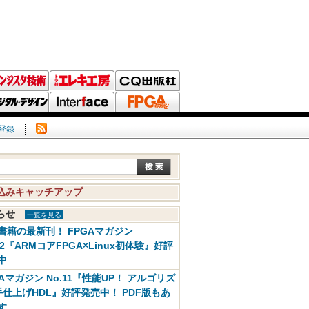
登録
込みキャッチアップ
知らせ
一覧を見る
書籍の最新刊！ FPGAマガジン
12『ARMコアFPGA×Linux初体験』好評
中
GAマガジン No.11『性能UP！ アルゴリズ
手仕上げHDL』好評発売中！ PDF版もあ
す