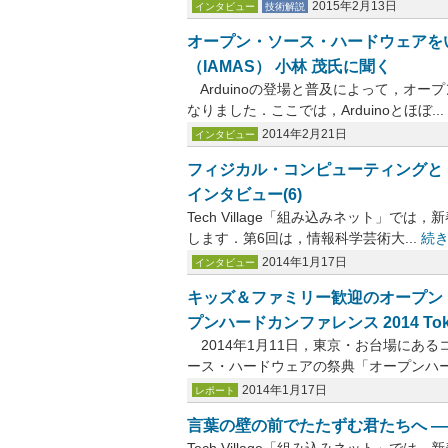
2015年2月13日
インタビュー
技術解説
オープン・ソース・ハードウェアを
（IAMAS） 小林 茂氏に聞く
Arduinoの登場と普及によって，オ
なりました．ここでは，Arduinoとほぼ...
2014年2月21日
インタビュー
フィジカル・コンピューティングと「プロ
インタビュー(6)
Tech Village「組み込みネット」で
します．第6回は，情報科学芸術大...
続
2014年1月17日
インタビュー
キッズ＆ファミリー歓迎のオープン
プンハードカンファレンス 2014 Tokyo
2014年1月11日，東京・お台場にあ
ース・ハードウェアの祭典「オープンハード
2014年1月17日
レポート
言葉の壁の前でたたずむ君たちへ ―― Te