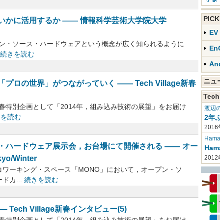
PIC
いかに活用するか ―― 情報科学芸術大学院大学
E
ープン・ソース・ハードウェアという概念が広く知られるように
En
続きを読む
An
ニ
の世界」がつながっていく ―― Tech Village新春
Tech
は，新春特別企画として「2014年，組み込み技術の展望」をお届け
渡辺
きを読む
2年
2016
Haman
・ハードウェア展示会，お台場にて開催される ―― オー
Ha
/Winter
201
るコワーキング・スペース「MONO」において，オープン・ソ
カ...
続きを読む
ch Village新春インタビュー(5)