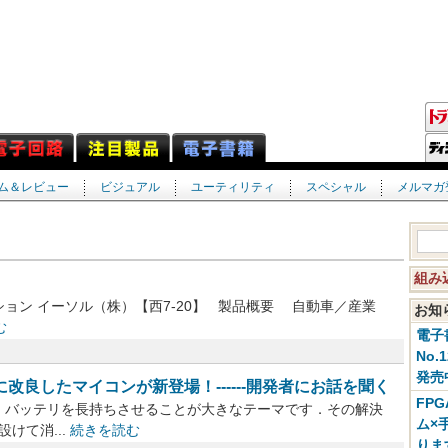
ム＆レビュー
ビジュアル
ユーティリティ
スペシャル
メルマガ
組み
ョン イーソル（株）【西7-20】 製品概要 自動車／産業
お
む
電子
No.
発売
改良したマイコンが新登場！------開発者にお話を聞く
FP
バッテリを長持ちさせることが大きなテーマです．その解決
ム×
けて消...
続きを読む
りま