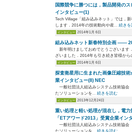
国際競争に勝つには，製品開発のス
インタビュー(1)
Tech Village「組み込みネット」で
します．2014年の技術動向や産...
続きを
2014年1月 6日
インタビュー
組み込みネット新春特別企画 ―― 2
新年明けましておめでとうございます．
ざいました．2014年も引き続き皆様からの
2014年1月 6日
インタビュー
探査衛星用に生まれた画像圧縮技術が
業インタビュー(8) NEC
一般社団法人組込みシステム技術協会（JASA）は
たソリューションを...
続きを読む
2013年12月24日
インタビュー
重い処理と軽い処理が混在し，電力
「ETアワード2013」受賞企業インタ
一般社団法人組込みシステム技術協会（JASA）は
たソリューションを...
続きを読む