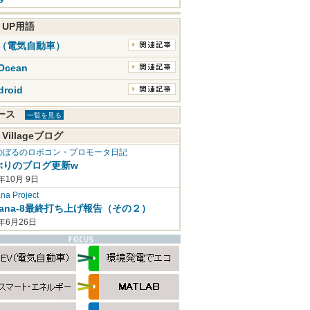
K UP用語
V（電気自動車）
Ocean
droid
ュース
一覧を見る
 Villageブログ
のぼるのロボコン・プロモータ日記
ぶりのブログ更新w
年10月 9日
a Project
mana-8最終打ち上げ報告（その２）
2年6月26日