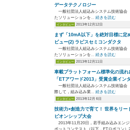
データテクノロジー
一般社団法人組込みシステム技術協会（JASA）は
たソリューションを...
続きを読む
2013年12月12日
インタビュー
まず「10mA以下」を絶対目標に定め
ビュー(2) ラピスセミコンダクタ
一般社団法人組込みシステム技術協会（JASA）は
たソリューションを...
続きを読む
2013年12月11日
インタビュー
車載プラットフォーム標準化の流れ
「ETアワード2013」受賞企業インタ
一般社団法人組込みシステム技術協会（JASA）は
際して，組み込み業...
続きを読む
2013年12月 6日
インタビュー
技術力×創造力で育て！ 世界をリード
ピオンシップ大会
2013年11月20日，若手組み込みエ
ボットコンテスト（以下，ETロボコン）2.