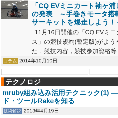
「CQ EVミニカート袖ヶ
の発表 ～手巻きモータ搭
サーキットを爆走しよう！
11月16日開催の「CQ EVミ
ス」の競技規約(暫定版)がよ
た．競技内容，競技参加資格等..
2014年10月10日
コラム
テクノロジ
mruby組み込み活用テクニック(1) ―
ド・ツールRakeを知る
2013年4月19日
技術解説