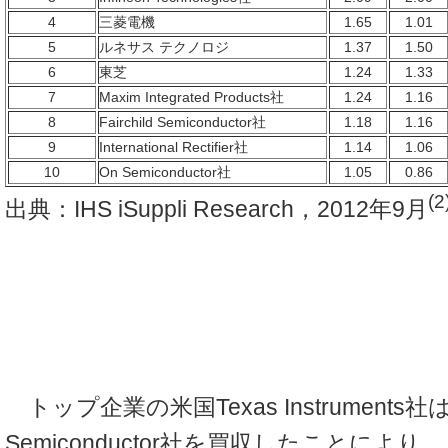
4
三菱電機
1.65
1.01
5
ルネサス テクノロジ
1.37
1.50
6
東芝
1.24
1.33
7
Maxim Integrated Products社
1.24
1.16
8
Fairchild Semiconductor社
1.18
1.16
9
International Rectifier社
1.14
1.06
10
On Semiconductor社
1.05
0.86
(2
出典：IHS iSuppli Research，2012年9月
トップ企業の米国Texas Instruments社は，
Semiconductor社を買収したことによ