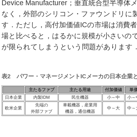
Device Manufacturer；垂直統合型
なく，外部のシリコン・ファウンドリに
す．ただし，高付加価値ICの市場は消費
場と比べると，はるかに規模が小さいの
が限られてしまうという問題があります
表2 パワー・マネージメントICメーカの日本企業
主たるファブ
主たる用途
付加価値
単
日本企業
内製IDM
民生機器
小～中
小～
先端の
車載機器，産業用
欧米企業
中～大
中～
外部ファブ
機器，通信機器