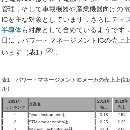
管理，そして車載機器や産業機器向けの電
ICを主な対象としています．さらに
ディ
半導体
も対象として含めているようです．同
日に，パワー・マネージメントICの売上上
(2)
います（
表1
）
．
表1 パワー・マネージメントICメーカの売上上位
ル）
2011年
2011年
2010年
企業名
ランキング
売上
売上
1
Texas Instruments社
3.18
2.54
2
STMicroelectronics社
2.25
2.29
3
Infineon Technologies社
2.09
2.00