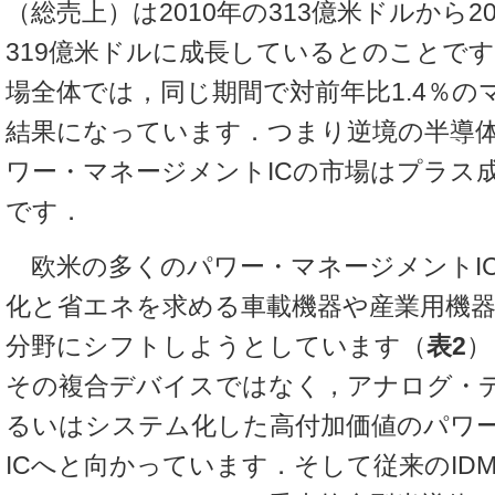
（総売上）は2010年の313億米ドルから20
319億米ドルに成長しているとのことで
場全体では，同じ期間で対前年比1.4％の
結果になっています．つまり逆境の半導
ワー・マネージメントICの市場はプラス
です．
欧米の多くのパワー・マネージメントI
化と省エネを求める車載機器や産業用機
分野にシフトしようとしています（
表2
）
その複合デバイスではなく，アナログ・
るいはシステム化した高付加価値のパワ
ICへと向かっています．そして従来のIDM（In