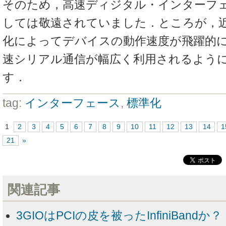
そのため，高速ディジタル・インターフ
しては敬遠されていました．ところが，
化によってデバイスの動作速度が飛躍的
速シリアル通信が幅広く利用されるよう
す．
tag:
インターフェース
,
標準化
1
2
3
4
5
6
7
8
9
10
11
12
13
14
1
21
»
関連記事
3GIOはPCIの皮を被ったInfiniBandか