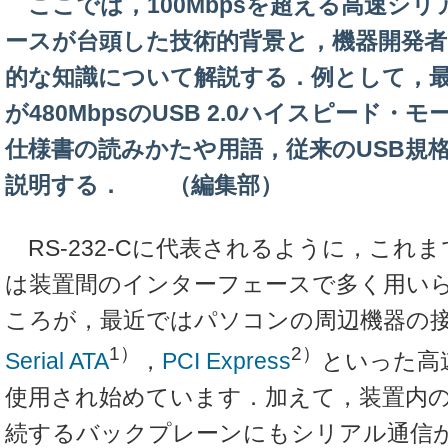
ここでは，100Mbpsを超える高速シ
ースが台頭した技術的背景と，機器開発
的な知識について解説する．例として，
が480MbpsのUSB 2.0ハイスピード
仕様書の読みかたや用語，従来のUSB規
説明する． （編集部）
RS-232-Cに代表されるように，これ
は装置間のインターフェースで多く用い
ころが，最近ではパソコンの周辺機器の接
1）
2）
Serial ATA
，
PCI Express
といった高
使用され始めています．加えて，装置内
続するバックプレーンにもシリアル通信