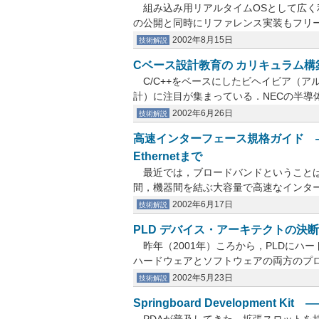
組み込み用リアルタイムOSとして広く利
の公開と同時にリファレンス実装もフリー・
2002年8月15日
技術解説
Cベース設計教育の カリキュラム構
C/C++をベースにしたビヘイビア（ア
計）に注目が集まっている．NECの半導体
2002年6月26日
技術解説
高速インターフェース規格ガイド ――Ser
Ethernetまで
最近では，ブロードバンドということば
間，機器間を結ぶ大容量で高速なインターフ
2002年6月17日
技術解説
PLD デバイス・アーキテクトの決断 ――A
昨年（2001年）ころから，PLDにハ
ハードウェアとソフトウェアの両方のプログ
2002年5月23日
技術解説
Springboard Development 