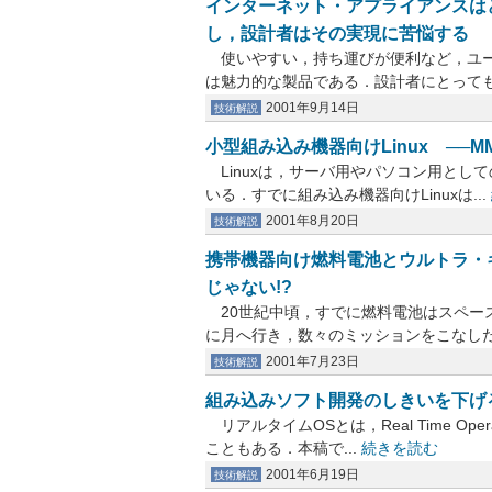
インターネット・アプライアンスは
し，設計者はその実現に苦悩する
使いやすい，持ち運びが便利など，ユー
は魅力的な製品である．設計者にとっても，
2001年9月14日
技術解説
小型組み込み機器向けLinux ─
Linuxは，サーバ用やパソコン用とし
いる．すでに組み込み機器向けLinuxは...
2001年8月20日
技術解説
携帯機器向け燃料電池とウルトラ・
じゃない!?
20世紀中頃，すでに燃料電池はスペー
に月へ行き，数々のミッションをこなした．
2001年7月23日
技術解説
組み込みソフト開発のしきいを下げる
リアルタイムOSとは，Real Time Op
こともある．本稿で...
続きを読む
2001年6月19日
技術解説