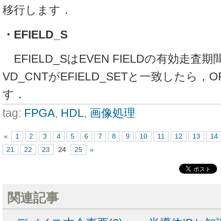
移行します．
・EFIELD_S
EFIELD_SはEVEN FIELDの有効走
VD_CNTがEFIELD_SETと一致したら，
す．
tag:
FPGA
,
HDL
,
画像処理
«
1
2
3
4
5
6
7
8
9
10
11
12
13
14
21
22
23
24
25
»
関連記事