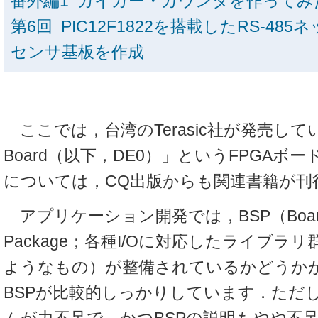
番外編1 ガイガー・カウンタを作ってみ
第6回 PIC12F1822を搭載したRS-48
センサ基板を作成
ここでは，台湾のTerasic社が発売している「
Board（以下，DE0）」というFPGAボ
については，CQ出版からも関連書籍が刊
アプリケーション開発では，BSP（Board S
Package；各種I/Oに対応したライブラリ群，
ようなもの）が整備されているかどうかが
BSPが比較的しっかりしています．ただ