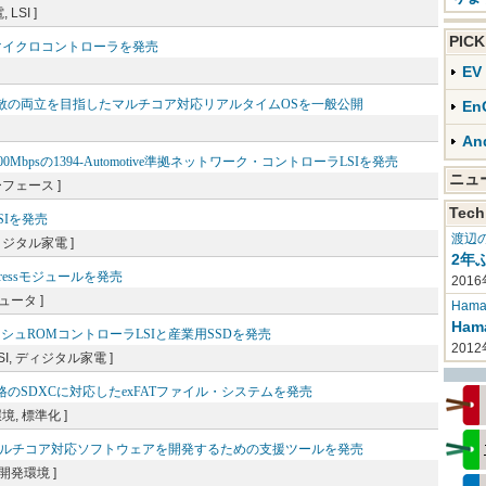
LSI ]
PIC
PICマイクロコントローラを発売
E
分散の両立を目指したマルチコア対応リアルタイムOSを一般公開
En
An
sの1394-Automotive準拠ネットワーク・コントローラLSIを発売
ニ
ーフェース ]
Tech
SIを発売
渡辺
ディジタル家電 ]
2年
Expressモジュールを発売
2016
ュータ ]
Haman
Ha
ッシュROMコントローラLSIと産業用SSDを発売
201
SI, ディジタル家電 ]
のSDXCに対応したexFATファイル・システムを発売
境, 標準化 ]
しながらマルチコア対応ソフトウェアを開発するための支援ツールを発売
 開発環境 ]