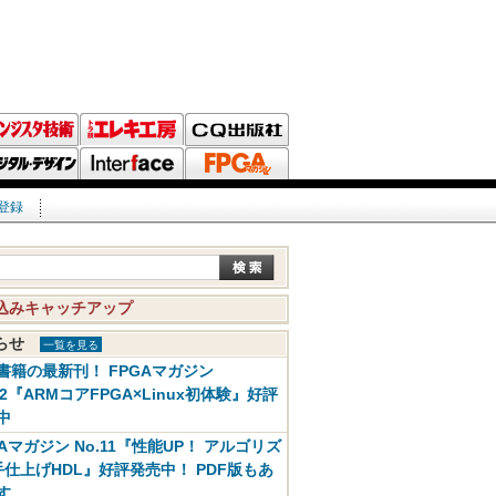
登録
込みキャッチアップ
知らせ
一覧を見る
書籍の最新刊！ FPGAマガジン
12『ARMコアFPGA×Linux初体験』好評
中
GAマガジン No.11『性能UP！ アルゴリズ
手仕上げHDL』好評発売中！ PDF版もあ
す