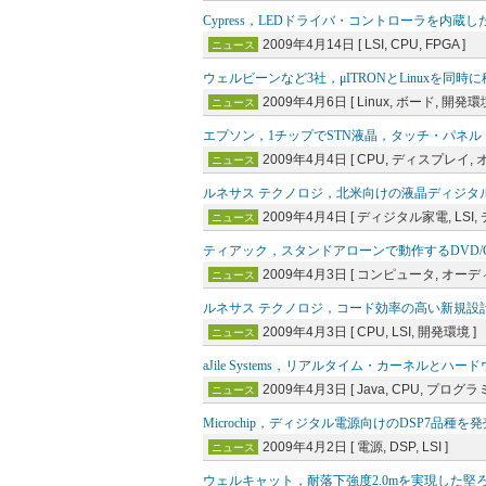
Cypress，LEDドライバ・コントローラを内蔵し
2009年4月14日 [ LSI, CPU, FPGA ]
ニュース
ウェルビーンなど3社，μITRONとLinuxを
2009年4月6日 [ Linux, ボード, 開発環境
ニュース
エプソン，1チップでSTN液晶，タッチ・パネ
2009年4月4日 [ CPU, ディスプレイ, 
ニュース
ルネサス テクノロジ，北米向けの液晶ディジタル
2009年4月4日 [ ディジタル家電, LSI,
ニュース
ティアック，スタンドアローンで動作するDVD/
2009年4月3日 [ コンピュータ, オーディ
ニュース
ルネサス テクノロジ，コード効率の高い新規設計
2009年4月3日 [ CPU, LSI, 開発環境 ]
ニュース
aJile Systems，リアルタイム・カーネルと
2009年4月3日 [ Java, CPU, プログ
ニュース
Microchip，ディジタル電源向けのDSP7品種を発
2009年4月2日 [ 電源, DSP, LSI ]
ニュース
ウェルキャット，耐落下強度2.0mを実現した