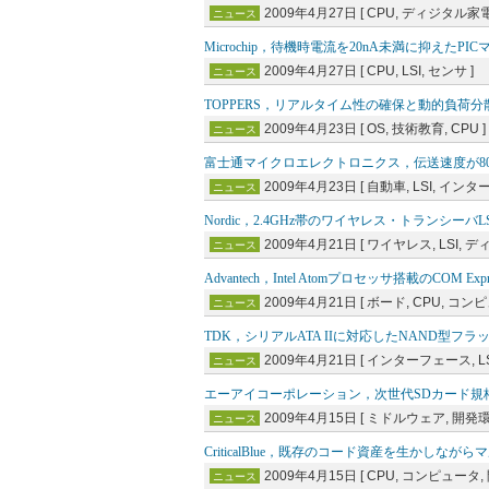
2009年4月27日 [ CPU, ディジタル家電, 
ニュース
Microchip，待機時電流を20nA未満に抑えた
2009年4月27日 [ CPU, LSI, センサ ]
ニュース
TOPPERS，リアルタイム性の確保と動的負荷
2009年4月23日 [ OS, 技術教育, CPU ]
ニュース
富士通マイクロエレクトロニクス，伝送速度が800Mbp
2009年4月23日 [ 自動車, LSI, インタ
ニュース
Nordic，2.4GHz帯のワイヤレス・トランシーバL
2009年4月21日 [ ワイヤレス, LSI, 
ニュース
Advantech，Intel Atomプロセッサ搭載のCOM 
2009年4月21日 [ ボード, CPU, コンピ
ニュース
TDK，シリアルATA IIに対応したNAND型フラ
2009年4月21日 [ インターフェース, L
ニュース
エーアイコーポレーション，次世代SDカード規格
2009年4月15日 [ ミドルウェア, 開発環
ニュース
CriticalBlue，既存のコード資産を生か
2009年4月15日 [ CPU, コンピュータ,
ニュース