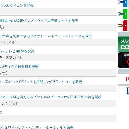
たPSoCマイコンを発売
同時に稼動させる仮想化ソフトウェアの評価キットを発売
 ]
ル，音声を制御できる16ビット・マイクロコントローラを発売
オーディオ ]
・テレビ用LSIを発売
 ディスプレイ ]
CDディスク検査機を発売
オ ]
の32ビットCPUコアを搭載したCISCマイコンを発売
ハードウェアJVMを備える32ビットJavaプロセッサの日本での出荷を開始
ラミング言語 ]
売
堅ろうなワイヤレス・ハンディ・ターミナルを発売