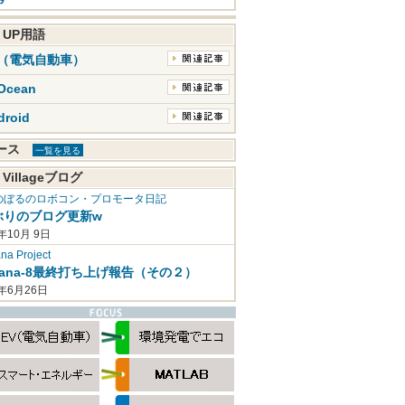
K UP用語
V（電気自動車）
Ocean
droid
ュース
一覧を見る
 Villageブログ
のぼるのロボコン・プロモータ日記
ぶりのブログ更新w
年10月 9日
a Project
mana-8最終打ち上げ報告（その２）
2年6月26日