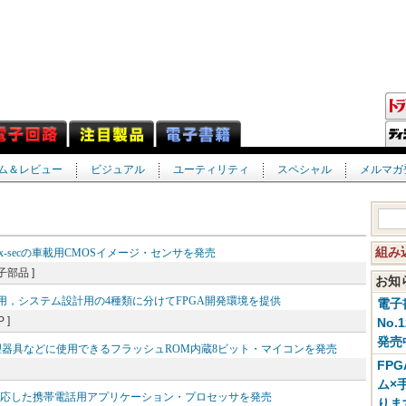
ム＆レビュー
ビジュアル
ユーティリティ
スペシャル
メルマガ
組み
lux-secの車載用CMOSイメージ・センサを発売
子部品 ]
お
設計用，システム設計用の4種類に分けてFPGA開発環境を提供
電子
 ]
No.
発売
理器具などに使用できるフラッシュROM内蔵8ビット・マイコンを発売
FP
ム×
対応した携帯電話用アプリケーション・プロセッサを発売
りま