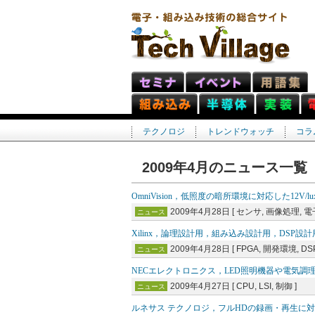
テクノロジ
トレンドウォッチ
コラ
2009年4月のニュース一覧
OmniVision，低照度の暗所環境に対応した12V/
2009年4月28日 [ センサ, 画像処理, 電
ニュース
Xilinx，論理設計用，組み込み設計用，DSP
2009年4月28日 [ FPGA, 開発環境, DSP
ニュース
NECエレクトロニクス，LED照明機器や電気調
2009年4月27日 [ CPU, LSI, 制御 ]
ニュース
ルネサス テクノロジ，フルHDの録画・再生に