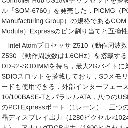
Controller Hub US15Wチップセット
ル「SOM-6760」を発売した．PICMG（PCI In
Manufacturing Group）の規格であるCOM（
Module）Expressのピン割り当てと互
Intel Atomプロセッサ Z510（動作周波
Z530 （動作周波数は1.6GHz）を搭載す
DDR2-SODIMMを持ち，最大2Gバイト
SDIOスロットを搭載しており，SDメモリ
ードも使用できる．外部インターフェー
10/100BASE-TとパラレルATA，八つのU
のPCI Expressポート（1レーン），三つ
晶ディスプレイ出力（1280ピクセル×102
ト），アナログRGB出力（1600ピクセル×