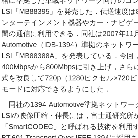
格に準拠した車載ネットワーク向けのコ
LSI「MB88395」を発売した．伝送速度は8
ンターテインメント機器やカー・ナビゲ
間の通信に利用できる．同社は2007年11月
Automotive（IDB-1394）準拠のネ
LSI「MB88388A」を発表している．今
400Mbpsから800Mbpsに引き上げ，
式を改良して720p（1280ピクセル×72
モードに対応できるようにした．
同社の1394-Automotive準拠ネット
LSIの映像圧縮・伸長には，富士通研究所
「SmartCODEC」と呼ばれる技術を利
BT.601 Transport Over IEEE 139