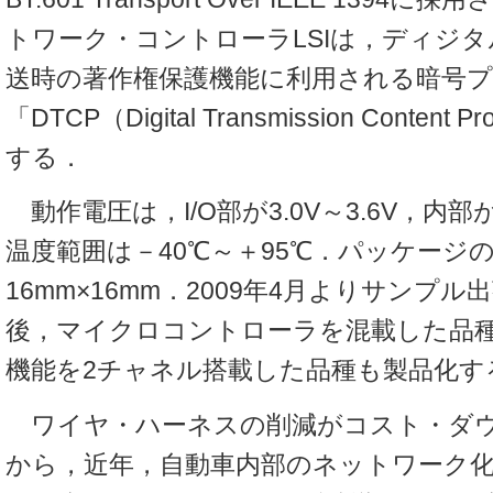
トワーク・コントローラLSIは，ディジ
送時の著作権保護機能に利用される暗号
「DTCP（Digital Transmission Content 
する．
動作電圧は，I/O部が3.0V～3.6V，内部が1
温度範囲は－40℃～＋95℃．パッケージ
16mm×16mm．2009年4月よりサンプ
後，マイクロコントローラを混載した品種や，
機能を2チャネル搭載した品種も製品化す
ワイヤ・ハーネスの削減がコスト・ダ
から，近年，自動車内部のネットワーク