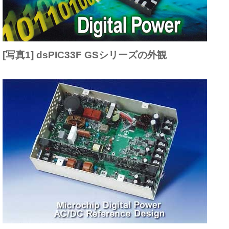
[写真1] dsPIC33F GSシリーズの外観