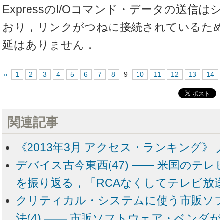
ExpressのI/Oコマンド・データの送信
おり，リンクがつねに接続されているた
延はありません．
«
1
2
3
4
5
6
7
8
9
10
11
12
13
14
関連記事
《2013年3月 アクセス・ランキング》 
デバイス古今東西(47) ―― 米国のテ
を振り返る，「RCAなくしてテレビ放
クリティカル・システムに使う市販ソ
法(4) ―― 市販ソフトウェア・ベン