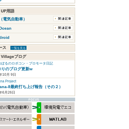
K UP用語
V（電気自動車）
Ocean
droid
ュース
一覧を見る
 Villageブログ
のぼるのロボコン・プロモータ日記
ぶりのブログ更新w
年10月 9日
a Project
mana-8最終打ち上げ報告（その２）
2年6月26日