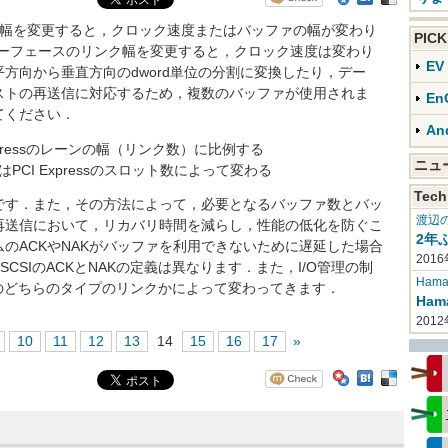
リンク幅を変更すると，クロック速度またはバッファの幅が変わり
PIC
CSIインターフェースのリンク幅を変更すると，クロック速度は変わり
E
方向から垂直方向のdword単位の分割に変換したり，デー
ストの再送信に対応するため，複数のバッファが使用されま
En
てください．
An
pressのレーンの幅（リンク数）に比例する
ニ
幅はPCI Expressのスロット数によって変わる
Tech
す．また，その方法によって，必要となるバッファ数とバッ
渡辺
再送信において，リカバリ時間を減らし，性能の低化を防ぐこ
2年
のACKやNAKがバッファを利用できないために遅延した場合
2016
tached SCSIのACKとNAKの定義は異なります．また，I/O管理の制
Haman
ched SCSIのどちらのタイプのリンクかによって変わってきます．
Ha
201
9
10
11
12
13
14
15
16
17
»