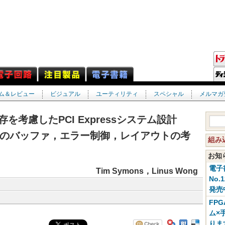
ム＆レビュー
ビジュアル
ユーティリティ
スペシャル
メルマガ
SIとの共存を考慮したPCI Expressシステム設計
のバッファ，エラー制御，レイアウトの考
組み
お
電子
Tim Symons，Linus Wong
No.
発売
FP
ム×
りま