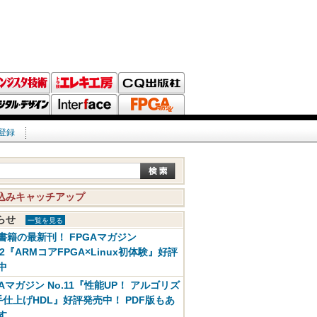
登録
込みキャッチアップ
知らせ
一覧を見る
書籍の最新刊！ FPGAマガジン
12『ARMコアFPGA×Linux初体験』好評
中
GAマガジン No.11『性能UP！ アルゴリズ
手仕上げHDL』好評発売中！ PDF版もあ
す