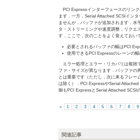
PCI Expressインターフェースの
ます．一方，Serial Attached S
ませんが，バッファが追加されます．水平
タ・ストリーミングや速度調整，リクエ
す．ここで，次のことをよく覚えておい
必要とされるバッファの幅はPCI Ex
使用できるPCI Expressのレーンの
エラー処理とエラー・リカバリは複雑で
ファ・サイズが異なります．バッファの
とは重要です（ただし，次に来るフレーム
は除く）．PCI ExpressやSerial At
御もPCI ExpressとSerial Atta
«
1
2
3
4
5
6
7
8
関連記事