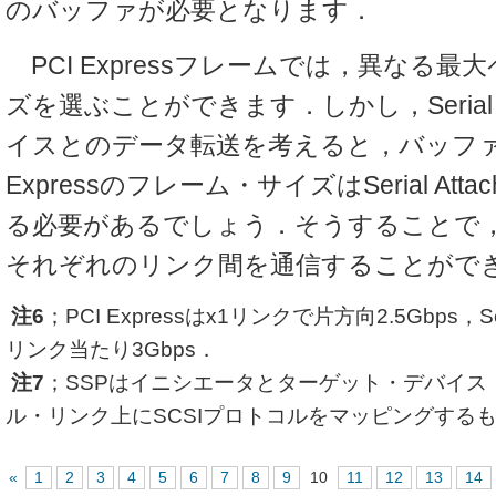
のバッファが必要となります．
PCI Expressフレームでは，異なる
ズを選ぶことができます．しかし，Serial Att
イスとのデータ転送を考えると，バッファ
Expressのフレーム・サイズはSerial Atta
る必要があるでしょう．そうすることで
それぞれのリンク間を通信することがで
注6
；PCI Expressはx1リンクで片方向2.5Gbps，Seria
リンク当たり3Gbps．
注7
；SSPはイニシエータとターゲット・デバイス
ル・リンク上にSCSIプロトコルをマッピングする
«
1
2
3
4
5
6
7
8
9
10
11
12
13
14