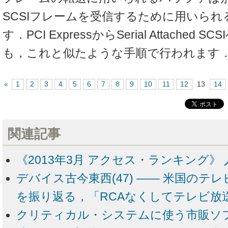
SCSIフレームを受信するために用いら
す．PCI ExpressからSerial Attached
も，これと似たような手順で行われます
«
1
2
3
4
5
6
7
8
9
10
11
12
13
14
関連記事
《2013年3月 アクセス・ランキング》 
デバイス古今東西(47) ―― 米国のテ
を振り返る，「RCAなくしてテレビ放
クリティカル・システムに使う市販ソ