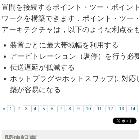
置間を接続するポイント・ツー・ポイント
ワークを構築できます．ポイント・ツー
アーキテクチャは，以下のような利点を
装置ごとに最大帯域幅を利用する
アービトレーション（調停）を行う必
伝送遅延が低減する
ホットプラグやホットスワップに対応
築が容易になる
«
1
2
3
4
5
6
7
8
9
10
11
12
13
14
関連記事