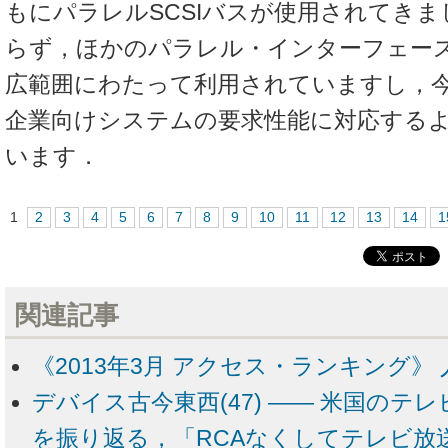
もにパラレルSCSIバスが使用されてきまし
らず，ほかのパラレル・インターフェー
広範囲にわたって利用されていますし，
企業向けシステムの要求性能に対応する
います．
1
2
3
4
5
6
7
8
9
10
11
12
13
14
1
関連記事
《2013年3月 アクセス・ランキング》 
デバイス古今東西(47) ―― 米国のテ
を振り返る，「RCAなくしてテレビ放