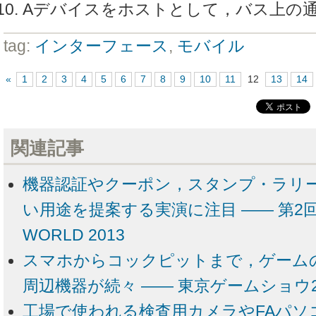
Aデバイスをホストとして，バス上の
tag:
インターフェース
,
モバイル
«
1
2
3
4
5
6
7
8
9
10
11
12
13
14
関連記事
機器認証やクーポン，スタンプ・ラリー
い用途を提案する実演に注目 ―― 第2回 N
WORLD 2013
スマホからコックピットまで，ゲーム
周辺機器が続々 ―― 東京ゲームショウ2
工場で使われる検査用カメラやFAパソ