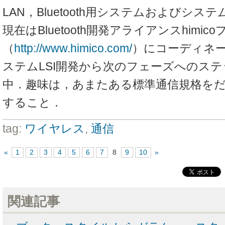
LAN，Bluetooth用システムおよびシステ
現在はBluetooth開発アライアンスhimi
（
http://www.himico.com/
）にコーディネ
ステムLSI開発から次のフェーズへのス
中．趣味は，あまたある標準通信規格を
すること．
tag:
ワイヤレス
,
通信
«
1
2
3
4
5
6
7
8
9
10
»
関連記事