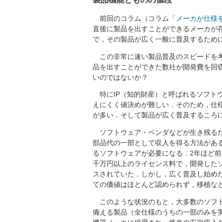
前回のコラム（コラム
「メーカが仕様
直後に製品を出すことができるメーカが
で，その製品が広く一般に普及するために
この非常に速い製品普及のスピードを考
品を出すことができた数社が開発費を回
いのではないか？
特にIP（知的財産）と呼ばれるソフトウ
えにくく値決めが難しい．そのため，仕
が多い．そして製品が広く普及するころ
ソフトウェア・ベンダなどが生き残るた
部品代の一部として収入を得る方法がある．
るソフトウェアが必要になる．2年ほど
千万円以上のライセンス料で，開発したソ
スされていた．しかし，広く普及し始めた
ての価値はほとんど認められず，移植な
このような状況のもと，大多数のソフト
備える製品（全仕様のうちの一部のみを実