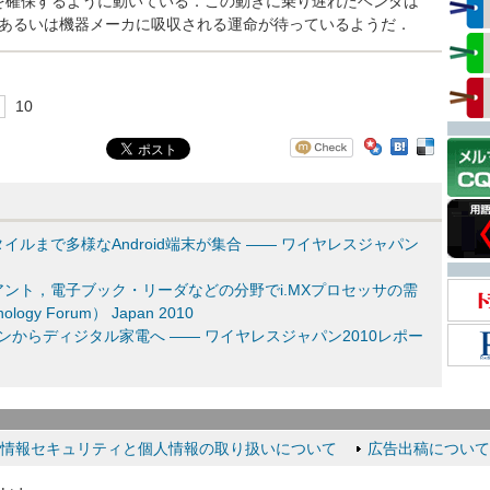
を確保するように動いている．この動きに乗り遅れたベンダは
，あるいは機器メーカに吸収される運命が待っているようだ．
9
10
ルまで多様なAndroid端末が集合 ―― ワイヤレスジャパン
ント，電子ブック・リーダなどの分野でi.MXプロセッサの需
logy Forum） Japan 2010
ォンからディジタル家電へ ―― ワイヤレスジャパン2010レポー
情報セキュリティと個人情報の取り扱いについて
広告出稿について