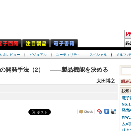
ム＆レビュー
ビジュアル
ユーティリティ
スペシャル
メルマガ
の開発手法（2） ――製品機能を決める
太田博之
組み
お
電子
No.
発売
FP
ム×
りま