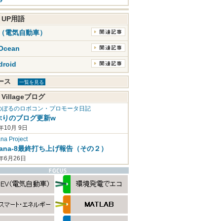
K UP用語
V（電気自動車）
Ocean
droid
ュース
一覧を見る
 Villageブログ
のぼるのロボコン・プロモータ日記
ぶりのブログ更新w
年10月 9日
a Project
mana-8最終打ち上げ報告（その２）
2年6月26日