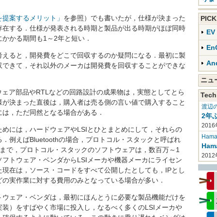
を提案するメリット」
を参照）でも書いたが，仕様が決まった
PIC
存在する．仕様が発表される時期と製品が出る時期がほぼ同時
E
かかる期間も1～2年と短い．
En
えると，開発費をどこで回収するのか疑問になる．最初に製
An
収できて，それ以外のメーカは開発費を回収することができな
ニ
ェア部品やRTLなどの回路設計の成果物は，実態としてとら
Tech
様が決まった直後は，購入者は売る側の言い値で購入すること
渡辺
には，ただ同然となる場合がある．
2年
2016
めには，ハードウェアやLSIとひとまとめにして，それらの
Haman
例えばBluetoothの場合，プロトコル・スタックと呼ばれ
Ha
前まで，プロトコル・スタックのソフトウェアは，数百万～1
201
フトウェア・ベンダからLSIメーカや機器メーカにライセン
現在は，ソース・コードをすべて公開したとしても，IPとし
どの実作業に対する費用のみとなっている場合が多い．
ウェア・ベンダは，最初にほんとうに必要な製品機能だけを
装）をすばやく市場に投入し，なるべく多くのLSIメーカや