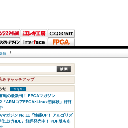
登録
込みキャッチアップ
知らせ
一覧を見る
書籍の最新刊！ FPGAマガジン
12『ARMコアFPGA×Linux初体験』好評
中
GAマガジン No.11『性能UP！ アルゴリズ
手仕上げHDL』好評発売中！ PDF版もあ
す