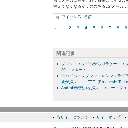
機器メーカに採用され，将来の安定収入
消えてなくなるか，力のあるLSIメーカ
tag:
ワイヤレス
,
通信
«
1
2
3
4
5
6
7
8
関連記事
ブック・スタイルからガラケー・スタイ
2011レポート
モバイル・タブレットやシンクライア
要が拡大 ―― FTF（Freescale Techno
Androidが勢力を拡大，スマートフ
ト
当サイトについて
サイトマップ