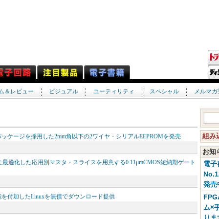
ム＆レビュー
ビジュアル
ユーティリティ
スペシャル
メルマガ
組み
ケージを採用した2mm角以下の2ワイヤ・シリアルEEPROMを発売
お
置などに最適化した応用別マスタ・スライスを用意する0.11μmCMOS短納期ゲート
電子
No.
発売
付加したLinuxを無償でダウンロード提供
FP
ム×
りま