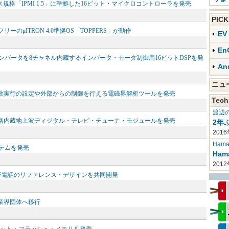
格「IPMI 1.5」に準拠した16ビット・マイクロコントローラを発売
PIC
リーのμITRON 4.0準拠OS「TOPPERS」が動作
E
En
Dコンバータを8チャネル内蔵するインバータ・モータ制御用16ビットDSPを発
An
ニ
aScriptを使って自動実行の設定や外部からの制御を行える電磁界解析ツールを発売
Tech
渡辺
回路内蔵地上波ディジタル・テレビ・チューナ・モジュールを発売
2年
2016
Haman
発システムを発売
Ha
201
き携帯電話のリファレンス・デザインを共同開発
ら業界団体へ移行