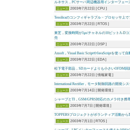
ルネサス，PCサーバ周辺機器用インターフェース規
2003年7月22日 [ CPU ]
ニュース
Tensilicaのコンフィギャラブル・プロセッサ上でフ
2003年7月22日 [ RTOS ]
ニュース
東芝，変換時間が1μs/チャネルの10ビットA-
売
2003年7月22日 [ DSP ]
ニュース
Ansoft，Visual Basic ScriptやJav
2003年7月22日 [ EDA ]
ニュース
松下電子部品，SDカードよりも小さいOFDM
2003年7月22日 [ 情報家電 ]
ニュース
International Rectifier，モータ制御回路の開
2003年7月14日 [ 開発環境 ]
ニュース
シャープとTI，GSM/GPRS対応のカメラ付
2003年7月7日 [ 開発環境 ]
ニュース
TOPPERSプロジェクトがボランティア活動か
2003年7月1日 [ RTOS ]
ニュース