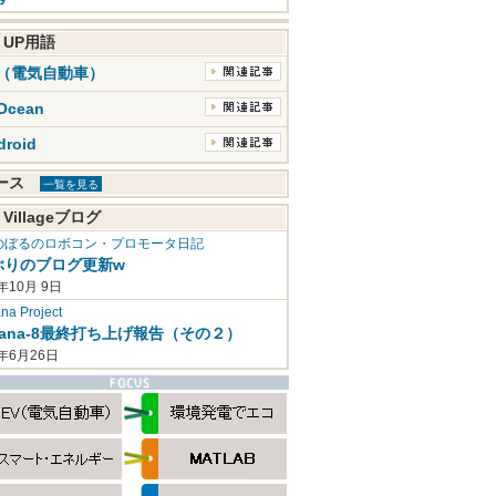
K UP用語
V（電気自動車）
Ocean
droid
ュース
一覧を見る
 Villageブログ
のぼるのロボコン・プロモータ日記
ぶりのブログ更新w
年10月 9日
a Project
mana-8最終打ち上げ報告（その２）
2年6月26日