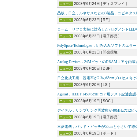
2003年6月24日 [ ディスプレイ ]
ニュース
凸版，日立，ルネサスなどの3製品，ユビキタス
2003年6月23日 [ RF ]
ニュース
ローム，リフロ実装に対応した7セグメントLED
2003年6月23日 [ 電子部品 ]
ニュース
PolySpace Technologies，組み込みソ
2003年6月23日 [ 開発環境 ]
ニュース
Analog Devices，24MビットのDRAMコアを内
2003年6月20日 [ DSP ]
ニュース
日立化成工業，誘電率が2.3の65nmプロセス向
2003年6月20日 [ LSI ]
ニュース
Agilent，IEEE P1450.6のIPコア用テ
2003年6月19日 [ SOC ]
ニュース
デイテル，サンプリング周波数が40MHzの12ビ
2003年6月19日 [ 電子部品 ]
ニュース
三菱電機，パッド・ピッチが55μmと小さい半
2003年6月19日 [ ボード ]
ニュース