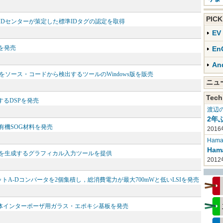
PIC
IDセンターが策定した標準IDタグの認定を取得
E
を発売
En
An
フトのエラーをソース・コードから検出するツールのWindows版を販売
ニ
Tech
蔵するDSPを発売
渡辺
2年
け有機SOG材料を発売
2016
Haman
Ha
スト記述言語を生成するグラフィカル入力ツールを提供
201
ットA-Dコンバータを2個集積し，総消費電力が最大700mWと低いLSIを発売
導体インターポーザ用ガラス・エポキシ基板を発売