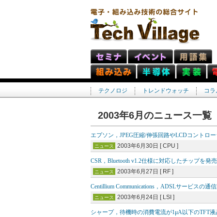
テクノロジ
トレンドウォッチ
コラ
2003年6月のニュース一覧
エプソン，JPEG圧縮/伸張回路やLCDコントロ
2003年6月30日 [ CPU ]
ニュース
CSR，Bluetooth v1.2仕様に対応したチップを発売
2003年6月27日 [ RF ]
ニュース
Centillium Communications，ADS
2003年6月24日 [ LSI ]
ニュース
シャープ，待機時の消費電流が1μA以下のTFT