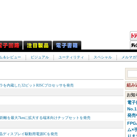
ム＆レビュー
ビジュアル
ユーティリティ
スペシャル
メルマガ
組み
ーラを内蔵した32ビットRISCプロセッサを発売
お
電子
No.
発売
Lサービスの通信距離を最大7kmに拡大する端末向けチップセットを発売
FP
ム×
液晶ディスプレイ駆動用電源ICを発売
りま