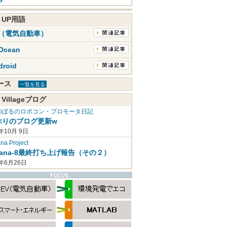
K UP用語
V（電気自動車）
Ocean
droid
ュース
一覧を見る
 Villageブログ
のぼるのロボコン・プロモータ日記
ぶりのブログ更新w
年10月 9日
a Project
mana-8最終打ち上げ報告（その２）
2年6月26日