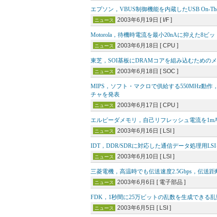
エプソン，VBUS制御機能を内蔵したUSB On-Th
2003年6月19日 [ I/F ]
ニュース
Motorola，待機時電流を最小20nAに抑えた
2003年6月18日 [ CPU ]
ニュース
東芝，SOI基板にDRAMコアを組み込むための
2003年6月18日 [ SOC ]
ニュース
MIPS，ソフト・マクロで供給する550MHz
チャを発表
2003年6月17日 [ CPU ]
ニュース
エルピーダメモリ，自己リフレッシュ電流を1mA
2003年6月16日 [ LSI ]
ニュース
IDT，DDR/SDRに対応した通信データ処理用LS
2003年6月10日 [ LSI ]
ニュース
三菱電機，高温時でも伝送速度2.5Gbps，伝送
2003年6月6日 [ 電子部品 ]
ニュース
FDK，1秒間に25万ビットの乱数を生成できる乱
2003年6月5日 [ LSI ]
ニュース