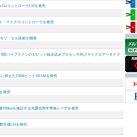
e-GoコントローラLSIを発売
8ビット・マイクロコントローラを発売
メモリ・セル技術を開発
動作，8段パイプラインの32ビット組み込みプロセッサ向けマイクロアーキテク
に抑えた256MビットSRAMを発売
Iを発売
距離100kmを保証する光通信用半導体レーザを発売
数生成LSIを発売