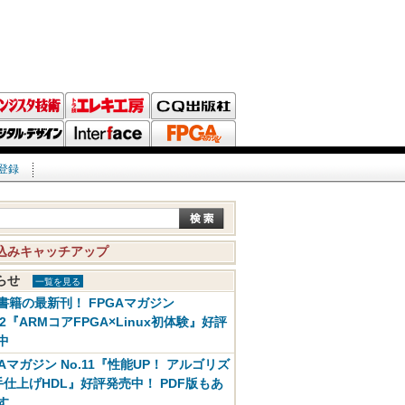
登録
込みキャッチアップ
知らせ
一覧を見る
書籍の最新刊！ FPGAマガジン
12『ARMコアFPGA×Linux初体験』好評
中
GAマガジン No.11『性能UP！ アルゴリズ
手仕上げHDL』好評発売中！ PDF版もあ
す