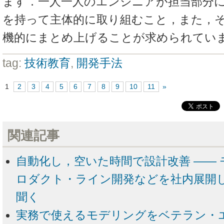
ます．一人一人のエンジニアが担当部分
を持って主体的に取り組むこと，また，
機的にまとめ上げることが求められてい
tag:
技術教育
,
開発手法
1
2
3
4
5
6
7
8
9
10
11
»
関連記事
自動化し，空いた時間で設計改善 ――
ロダクト・ライン開発などを社内展開し
聞く
実務で使えるモデリングをベテラン・