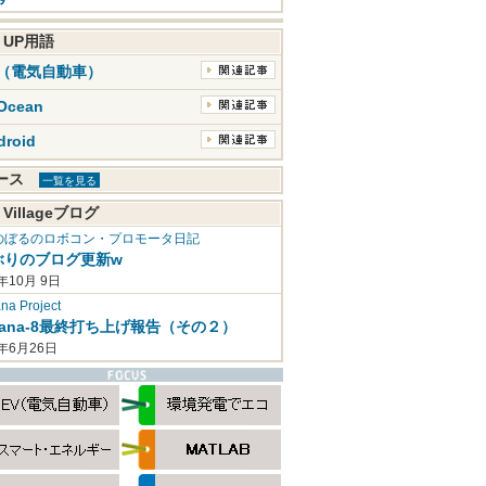
K UP用語
V（電気自動車）
Ocean
droid
ュース
一覧を見る
 Villageブログ
のぼるのロボコン・プロモータ日記
ぶりのブログ更新w
年10月 9日
a Project
mana-8最終打ち上げ報告（その２）
2年6月26日