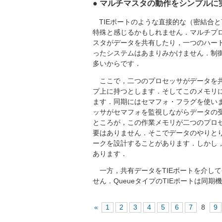
● マルチマスタの動作をシンプルに
TIEポートのような直接的な（密結合
特殊と感じるかもしれません．マルチプロ
スタがデータを共有したり，一つのハー
ったシステムはあまりみかけません．制
多いからです．
ここで，二つのプロセッサがデータを共
プ上に持つとします．そしてこのメモリ
ます．同期にはセマフォ・フラグを使い
ッサがセマフォを監視しながらデータの
ところが，この作業メモリが二つのプロ
要はありません．そこでデータのやりと
ークを設計することがあります．しかし
あります．
一方，共有データをTIEポートを介し
せん．QueueタイプのTIEポートは
«
1
2
3
4
5
6
7
8
9