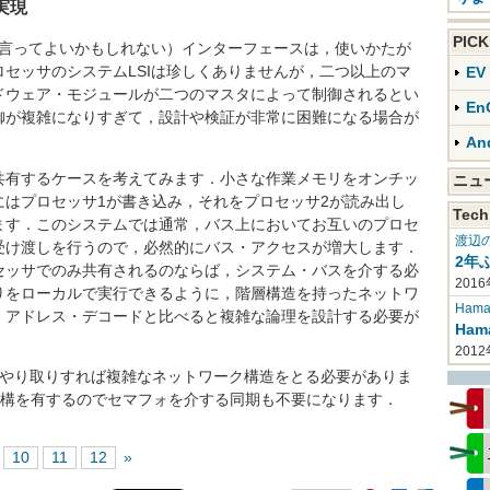
実現
PIC
と言ってよいかもしれない）インターフェースは，使いかたが
セッサのシステムLSIは珍しくありませんが，二つ以上のマ
E
ドウェア・モジュールが二つのマスタによって制御されるとい
En
御が複雑になりすぎて，設計や検証が非常に困難になる場合が
An
有するケースを考えてみます．小さな作業メモリをオンチッ
ニ
にはプロセッサ1が書き込み，それをプロセッサ2が読み出し
Tech
ます．このシステムでは通常，バス上においてお互いのプロセ
渡辺
受け渡しを行うので，必然的にバス・アクセスが増大します．
2年
セッサでのみ共有されるのならば，システム・バスを介する必
2016
りをローカルで実行できるように，階層構造を持ったネットワ
Haman
，アドレス・デコードと比べると複雑な論理を設計する必要が
Ha
201
てやり取りすれば複雑なネットワーク構造をとる必要がありま
同期機構を有するのでセマフォを介する同期も不要になります．
10
11
12
»