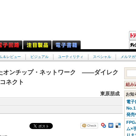
ム＆レビュー
ビジュアル
ユーティリティ
スペシャル
メルマガ
したオンチップ・ネットワーク ――ダイレク
コネクト
組み
東原朋成
お
電子
No.
発売
FP
ム×
りま