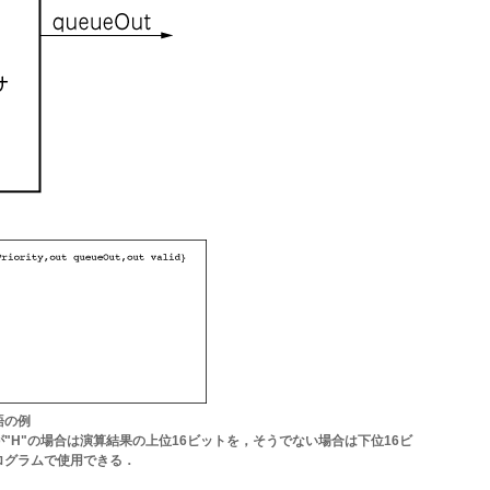
語の例
tyが"H"の場合は演算結果の上位16ビットを，そうでない場合は下位16ビ
プログラムで使用できる．