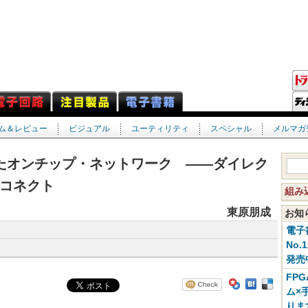
ム＆レビュー
ビジュアル
ユーティリティ
スペシャル
メルマガ
したオンチップ・ネットワーク ――ダイレク
コネクト
組み
東原朋成
お
電子
No.
発売
FP
ム×
りま