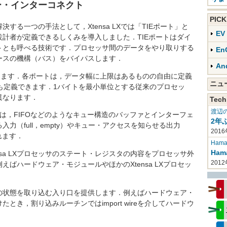
ー・インターコネクト
PIC
る一つの手法として，Xtensa LXでは「TIEポート」と
E
計者が定義できるしくみを導入しました．TIEポートはダイ
トとも呼べる技術です．プロセッサ間のデータをやり取りする
En
ースの機構（バス）をバイパスします．
An
あります．各ポートは，データ幅に上限はあるものの自由に定義
ニ
トも定義できます．1バイトを最小単位とする従来のプロセッ
異なります．
Tech
渡辺
 out）は，FIFOなどのようなキュー構造のバッファとインターフェ
2年
力（full，empty）やキュー・アクセスを知らせる出力
2016
れます．
Haman
Ha
Xtensa LXプロセッサのステート・レジスタの内容をプロセッサ外
201
ばハードウェア・モジュールやほかのXtensa LXプロセッ
に外部の状態を取り込む入り口を提供します．例えばハードウェア・
き，割り込みルーチンではimport wireを介してハードウ