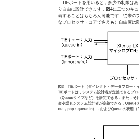
TIEポートを用いると，多少の制限は
り自由に設計できます．
図4
に二つのキュ
義することはもちろん可能です．従来の
なプロセッサ・コアでさえも）自由度は
図3 TIEポート（ダイレクト・データフロー・
TIEポートは，システム設計者が定義できるプロ
（Queueタイプなど）を設定できる．また，そ
命令語もシステム設計者が定義できる．Queueタ
out，pop：queue in），およびQueueの状態（f