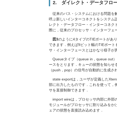
2. ダイレクト・データフロ
従来のバス・システムにおける問題を解決す
呼ぶ新しいインターコネクトをシステム設
レクト・データフロー・インターコネク
際に，従来のプロセッサ・インターフェ
図3
のように4タイプのTIEポートが
できます．例えば9ビット幅のTIEポー
サ・インターフェースとはかなり様子が
Queueタイプ（queue in，queue
ースをとります．キューの状態を知らせる入
（push，pop）の信号が自動的に生成さ
state exportは，ユーザが定義した
部に出力したものです．これを使って，例え
サを直接制御できます．
import wireは，プロセッサ内部
モジュールがプロセッサに割り込みをかけたと
ェアの状態を直接読み込めます．