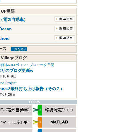
K UP用語
V（電気自動車）
Ocean
droid
ュース
一覧を見る
 Villageブログ
のぼるのロボコン・プロモータ日記
ぶりのブログ更新w
年10月 9日
a Project
mana-8最終打ち上げ報告（その２）
2年6月26日