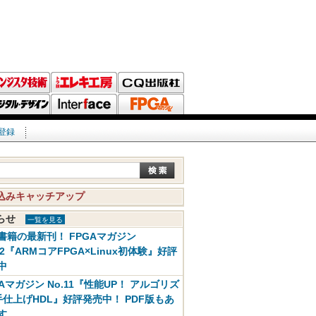
登録
込みキャッチアップ
知らせ
一覧を見る
書籍の最新刊！ FPGAマガジン
12『ARMコアFPGA×Linux初体験』好評
中
GAマガジン No.11『性能UP！ アルゴリズ
手仕上げHDL』好評発売中！ PDF版もあ
す