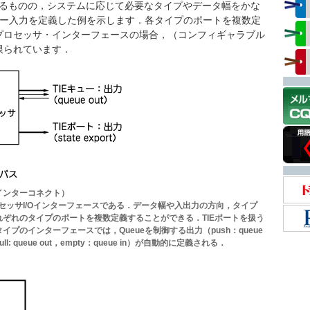
あるものの，システムに応じて必要なタイプやデータ幅をかな
ー入力を定義した例を示します．各タイプのポートを複数定
プロセッサ・インターフェースの場合，（コンフィギャラブル
限られています．
インターコネクト）
セッサI/Oインターフェースである．データ幅や入出力の方向，タイプ
れぞれのタイプのポートを複数定義することができる．TIEポートを扱う
イプのインターフェースでは，Queueを制御する出力（push：queue
ull: queue out，empty：queue in）が自動的に定義される．