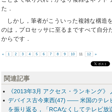
た．
しかし，筆者がこういった複雑な構造
のは，プロセッサに至るまですべて自分
からです．
«
1
2
3
4
5
6
7
8
9
10
11
12
»
関連記事
《2013年3月 アクセス・ランキング》 
デバイス古今東西(47) ―― 米国のテ
を振り返る，「RCAなくしてテレビ放