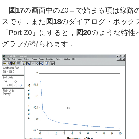
図17
の画面中のZ0＝で始まる項は線路
スです．また
図18
のダイアログ・ボックスでD
「Port Z0」にすると，
図20
のような特性
グラフが得られます．