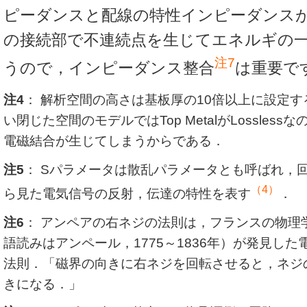
ピーダンスと配線の特性インピーダンス
の接続部で不連続点を生じてエネルギの
注7
うので，インピーダンス整合
は重要で
注4
： 解析空間の高さは基板厚の10倍以上に設定
い閉じた空間のモデルではTop MetalがLossles
電磁結合が生じてしまうからである．
注5
： Sパラメータは散乱パラメータとも呼ばれ，
（4）
ら見た電気信号の反射，伝達の特性を表す
．
注6
： アンペアの右ネジの法則は，フランスの物理
語読みはアンペール，1775～1836年）が発見し
法則．「磁界の向きに右ネジを回転させると，ネジ
きになる．」