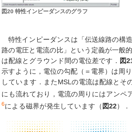
図20 特性インピーダンスのグラフ
特性インピーダンスは「伝送線路の構造
路の電圧と電流の比」という定義が一般的
は配線とグラウンド間の電位差です．
図2
示すように，電位の勾配（＝電界）は周
しています．またMSLの電流は配線とそ
にも流れており，電流の周りにはアンペ
6
による磁界が発生しています（
図22
）．