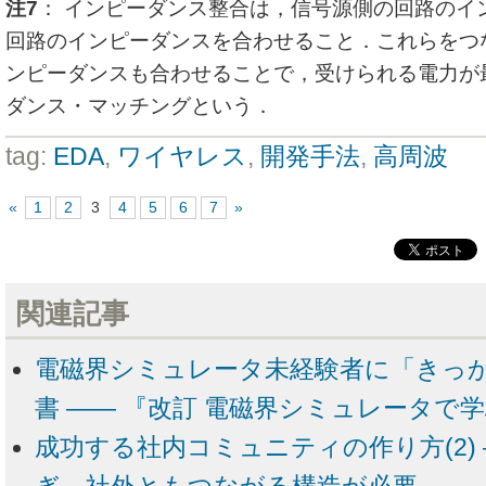
注7
： インピーダンス整合は，信号源側の回路のイ
回路のインピーダンスを合わせること．これらをつ
ンピーダンスも合わせることで，受けられる電力が
ダンス・マッチングという．
tag:
EDA
,
ワイヤレス
,
開発手法
,
高周波
«
1
2
3
4
5
6
7
»
関連記事
電磁界シミュレータ未経験者に「きっ
書 ―― 『改訂 電磁界シミュレータで
成功する社内コミュニティの作り方(2)