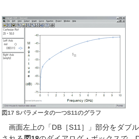
図17 Sパラメータの一つS11のグラフ
画面左上の「DB［S11］」部分をダブ
される
図18
のダイアログ・ボックスで，Data