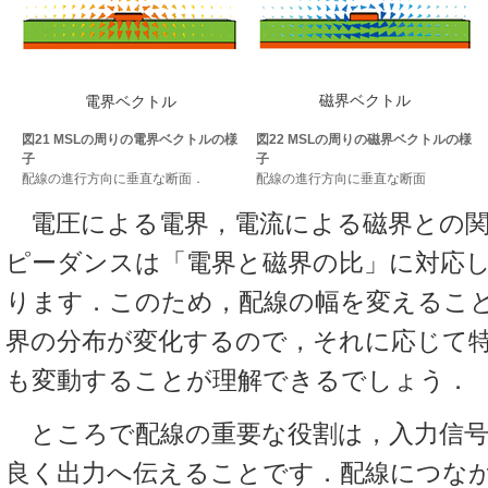
磁界ベクトル
電界ベクトル
図21 MSLの周りの電界ベクトルの様
図22 MSLの周りの磁界ベクトルの様
子
子
配線の進行方向に垂直な断面．
配線の進行方向に垂直な断面
電圧による電界，電流による磁界との関
ピーダンスは「電界と磁界の比」に対応
ります．このため，配線の幅を変えるこ
界の分布が変化するので，それに応じて
も変動することが理解できるでしょう．
ところで配線の重要な役割は，入力信号
良く出力へ伝えることです．配線につな