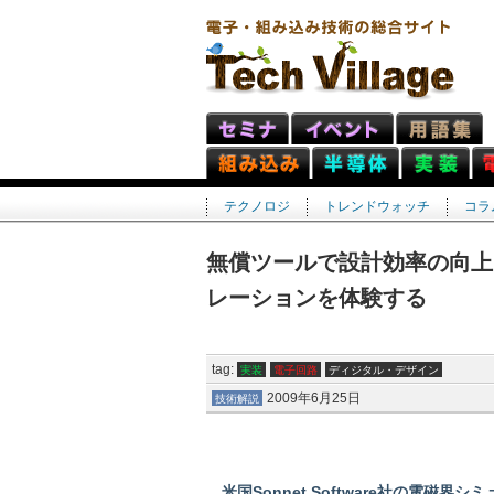
テクノロジ
トレンドウォッチ
コラ
無償ツールで設計効率の向上
レーションを体験する
tag:
実装
電子回路
ディジタル・デザイン
2009年6月25日
技術解説
米国Sonnet Software社の電磁界シ