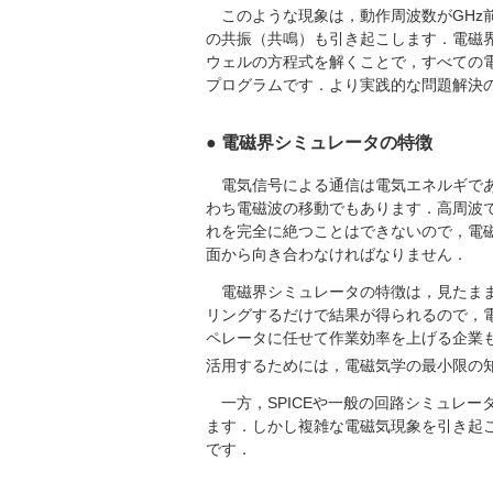
このような現象は，動作周波数がGHz
の共振（共鳴）も引き起こします．電磁
ウェルの方程式を解くことで，すべての
プログラムです．より実践的な問題解決
● 電磁界シミュレータの特徴
電気信号による通信は電気エネルギであ
わち電磁波の移動でもあります．高周波
れを完全に絶つことはできないので，電
面から向き合わなければなりません．
電磁界シミュレータの特徴は，見たまま
リングするだけで結果が得られるので，
ペレータに任せて作業効率を上げる企業
活用するためには，電磁気学の最小限の
一方，SPICEや一般の回路シミュレー
ます．しかし複雑な電磁気現象を引き起
です．