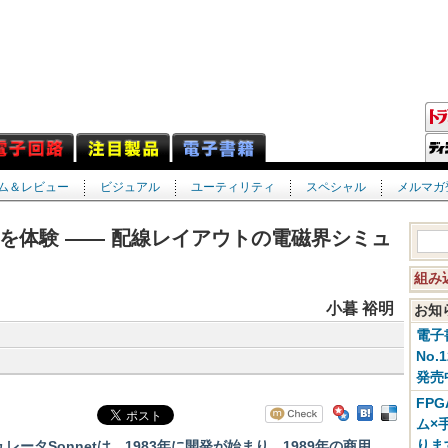
ム＆レビュー
ビジュアル
ユーティリティ
スペシャル
メルマガ
を体験 ―― 配線レイアウトの電磁界シミュ
組み
小暮 裕明
お
電子
No.
発売
FP
ム×
りま
ミュレータSonnetは，1983年に開発が始まり，1989年の商用