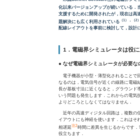
化以来バージョンアップが続いている．当
支援するために開発されたが，現在は高
（1），（2
題解決にも広く利用されている
配線レイアウトを事前に検討して，設計に
1．電磁界シミュレータは役に
● なぜ電磁界シミュレータが必要な
電子機器が小型・薄型化されることで回
なるのは，電気信号が近くの線路に電磁
長が基板寸法に近くなると，グラウンド
いう問題も発生します．これからの電気
よりどころとしなくてはなりません．
近年の高速ディジタル回路は，複数の信
イアウトにも神経を使います．これはそ
注2
相遅延
時間に差異を生じるからです．
役立ちます．