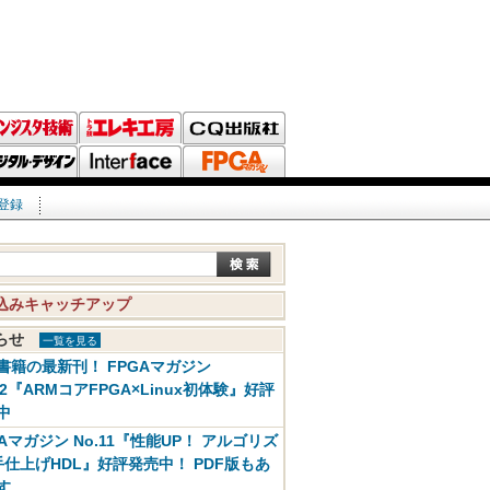
登録
込みキャッチアップ
知らせ
一覧を見る
書籍の最新刊！ FPGAマガジン
12『ARMコアFPGA×Linux初体験』好評
中
GAマガジン No.11『性能UP！ アルゴリズ
手仕上げHDL』好評発売中！ PDF版もあ
す