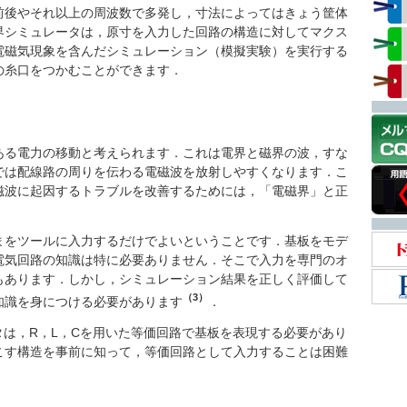
前後やそれ以上の周波数で多発し，寸法によってはきょう筐体
界シミュレータは，原寸を入力した回路の構造に対してマクス
電磁気現象を含んだシミュレーション（模擬実験）を実行する
の糸口をつかむことができます．
る電力の移動と考えられます．これは電界と磁界の波，すな
では配線路の周りを伝わる電磁波を放射しやすくなります．こ
磁波に起因するトラブルを改善するためには，「電磁界」と正
をツールに入力するだけでよいということです．基板をモデ
電気回路の知識は特に必要ありません．そこで入力を専門のオ
もあります．しかし，シミュレーション結果を正しく評価して
（3）
知識を身につける必要があります
．
タは，R，L，Cを用いた等価回路で基板を表現する必要があり
こす構造を事前に知って，等価回路として入力することは困難