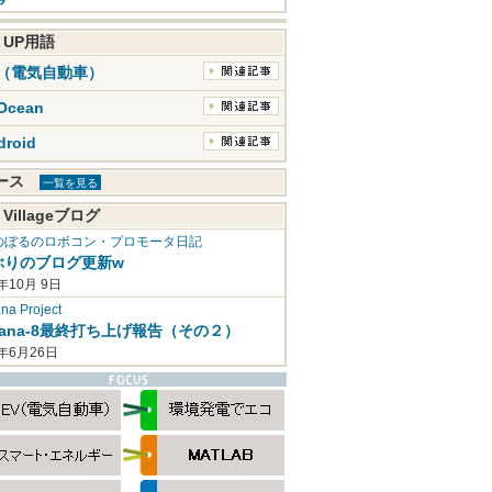
K UP用語
V（電気自動車）
Ocean
droid
ュース
一覧を見る
 Villageブログ
のぼるのロボコン・プロモータ日記
ぶりのブログ更新w
年10月 9日
a Project
mana-8最終打ち上げ報告（その２）
2年6月26日