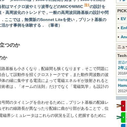
注1
初はマイクロ波やミリ波帯などのMICやMMIC
の設計を
PIC
速・高周波化のトレンドで，一般の高周波回路基板の設計や問
）
E
．ここでは，無償版のSonnet Liteを使い，プリント基板の
活かす事例を体験する． （筆者）
En
An
立つのか
ニ
Tech
のか
渡辺
2年
路基板も小さくなり，配線間も狭くなります．そこで問題に
2016
結合して誤動作を招くクロストークです．また動作周波数の波
Haman
導体の縁に集中する電流によって電磁エネルギが放射されると
Ha
技術者は，「オームの法則」だけでなく「電磁気学」も設計の
201
号間のタイミングを合わせるために，プリント基板の配線レ
れぞれの線路長が異なったり配線に曲がり部があることで，位
電磁界シミュレータはこれらの状況を正しく把握するために