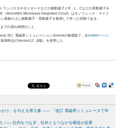
Circuit）は，トランジスタやダイオードなどの能動素子とR，L，Cなどの受動素子を
ithic Microwave Integrated Circuit）はモノリシック・マイク
コン基板の上に能動素子・受動素子を集積して作った回路である．
るまでの遅れ時間のこと．
Planar 3D）電磁界シミュレーションSonnetの無償版で，次の
Webページ
時点のVersion12（β版）を使用した．
かけ」を与える導入書 ―― 『改訂 電磁界シミュレータで学
) ―― 社内をつなぎ，社外ともつながる構造が必要