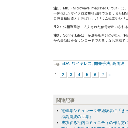
注1
： MIC（Microwave Integrated 
一体化したマイクロ波集積回路である．またMMIC（Monol
ロ波集積回路とも呼ばれ，ガリウム砒素やシリ
注2
： 位相遅延は，入力された信号が出力され
注3
： Sonnet Liteは，多層基板向けの3次元（
から最新版をダウンロードできる．なお本稿では執筆
tag:
EDA
,
ワイヤレス
,
開発手法
,
高周波
1
2
3
4
5
6
7
»
関連記事
電磁界シミュレータ未経験者に「きっ
ぶ高周波の世界』
成功する社内コミュニティの作り方(2