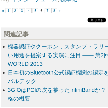
«
1
2
3
4
5
6
7
8
»
関連記事
機器認証やクーポン，スタンプ・ラリー
い用途を提案する実演に注目 ―― 第2回 N
WORLD 2013
日本初のBluetooth公式認証機関の認
パルテック
3GIOはPCIの皮を被ったInfiniBandか
格の概要