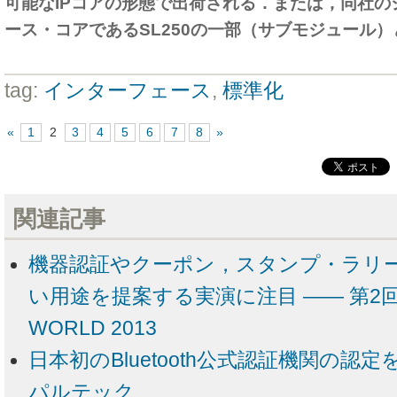
可能なIPコアの形態で出荷される．または，同社の
ース・コアであるSL250の一部（サブモジュール
tag:
インターフェース
,
標準化
«
1
2
3
4
5
6
7
8
»
関連記事
機器認証やクーポン，スタンプ・ラリー
い用途を提案する実演に注目 ―― 第2回 N
WORLD 2013
日本初のBluetooth公式認証機関の認
パルテック