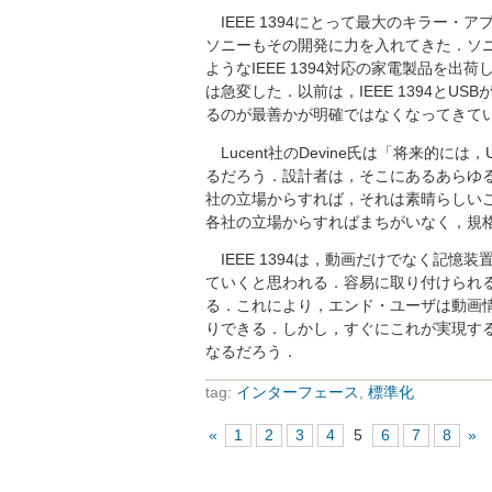
IEEE 1394にとって最大のキラー
ソニーもその開発に力を入れてきた．ソ
ようなIEEE 1394対応の家電製品を出荷
は急変した．以前は，IEEE 1394と
るのが最善かが明確ではなくなってきて
Lucent社のDevine氏は「将来的には
るだろう．設計者は，そこにあるあらゆる
社の立場からすれば，それは素晴らしい
各社の立場からすればまちがいなく，規格
IEEE 1394は，動画だけでなく記
ていくと思われる．容易に取り付けられ
る．これにより，エンド・ユーザは動画
りできる．しかし，すぐにこれが実現する
なるだろう．
tag:
インターフェース
,
標準化
«
1
2
3
4
5
6
7
8
»