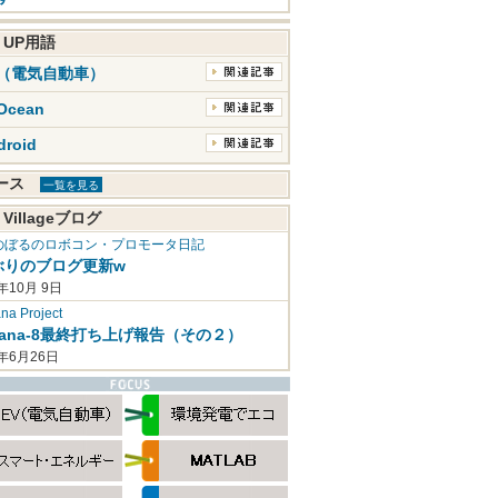
K UP用語
V（電気自動車）
Ocean
droid
ュース
一覧を見る
 Villageブログ
のぼるのロボコン・プロモータ日記
ぶりのブログ更新w
年10月 9日
a Project
mana-8最終打ち上げ報告（その２）
2年6月26日