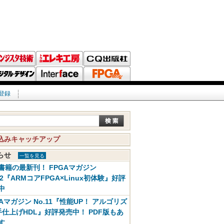
登録
込みキャッチアップ
知らせ
一覧を見る
書籍の最新刊！ FPGAマガジン
12『ARMコアFPGA×Linux初体験』好評
中
GAマガジン No.11『性能UP！ アルゴリズ
手仕上げHDL』好評発売中！ PDF版もあ
す