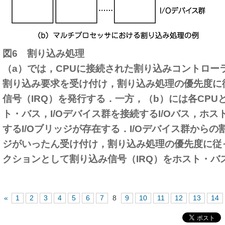
図6 割り込み処理
（a）では，CPUに接続された割り込みコントローラ
割り込み要求を受け付け，割り込み処理の優先度に
信号（IRQ）を発行する．一方，（b）には各CP
ト・バス，I/Oデバイス群を接続するI/Oバス，ホス
するI/Oブリッジが存在する．I/Oデバイス群からの
ジがいったん受け付け，割り込み処理の優先度に従
クションとして割り込み信号（IRQ）をホスト・バ
«
1
2
3
4
5
6
7
8
9
10
11
12
13
14