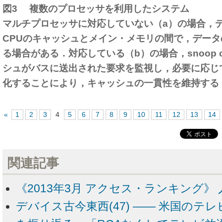
図3 複数のプロセッサを利用したシステム
マルチプロセッサに対応していない（a）の場合，
CPUのキャッシュとメイン・メモリの間で，デー
る場合がある．対応している（b）の場合，snoop 
シュがバスに送出された要求を監視し，必要に応じ
化することにより，キャッシュの一貫性を維持する
«
1
2
3
4
5
6
7
8
9
10
11
12
13
14
関連記事
《2013年3月 アクセス・ランキング》 
デバイス古今東西(47) ―― 米国のテ