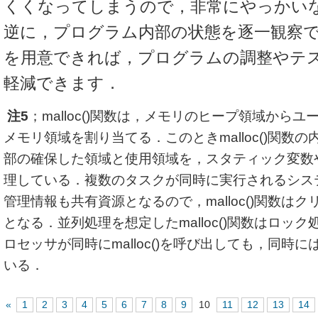
くくなってしまうので，非常にやっかい
逆に，プログラム内部の状態を逐一観察
を用意できれば，プログラムの調整やテ
軽減できます．
注5
；malloc()関数は，メモリのヒープ領域から
メモリ領域を割り当てる．このときmalloc()関数
部の確保した領域と使用領域を，スタティック変数
理している．複数のタスクが同時に実行されるシス
管理情報も共有資源となるので，malloc()関数は
となる．並列処理を想定したmalloc()関数はロッ
ロセッサが同時にmalloc()を呼び出しても，同時
いる．
«
1
2
3
4
5
6
7
8
9
10
11
12
13
14