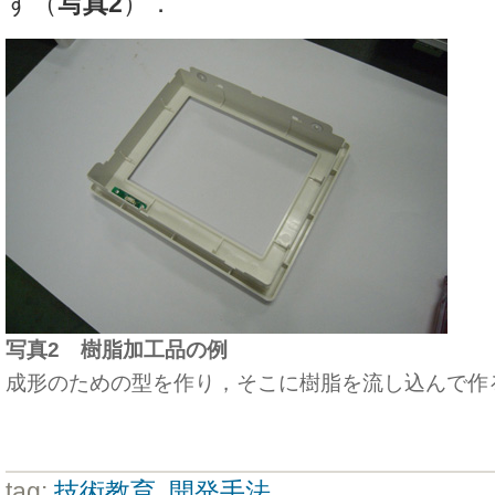
す（
写真2
）．
写真2 樹脂加工品の例
成形のための型を作り，そこに樹脂を流し込んで作
tag:
技術教育
,
開発手法