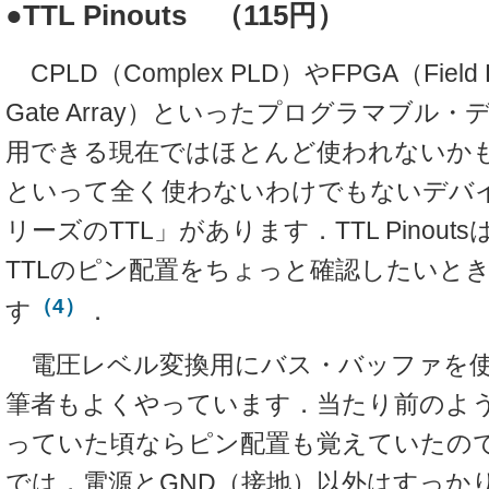
●TTL Pinouts （115円）
CPLD（Complex PLD）やFPGA（Field P
Gate Array）といったプログラマブル
用できる現在ではほとんど使われないか
といって全く使わないわけでもないデバイ
リーズのTTL」があります．TTL Pinout
TTLのピン配置をちょっと確認したいと
（4）
す
．
電圧レベル変換用にバス・バッファを
筆者もよくやっています．当たり前のよう
っていた頃ならピン配置も覚えていたの
では，電源とGND（接地）以外はすっか