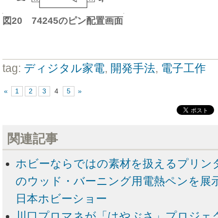
図20 74245のピン配置画面
tag:
ディジタル家電
,
開発手法
,
電子工作
«
1
2
3
4
5
»
関連記事
ホビーならではの素材を扱えるプリン
のウッド・バーニング用電熱ペンを展示 ――
日本ホビーショー
川口プロマネが「はやぶさ」プロジェ