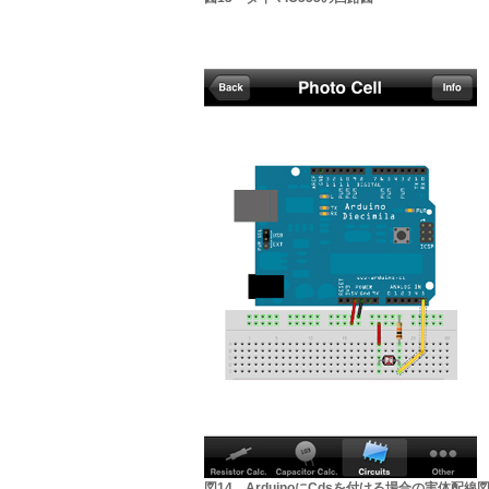
図14 ArduinoにCdsを付ける場合の実体配線