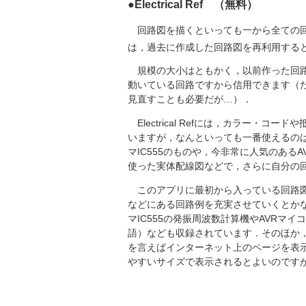
●Electrical Ref （無料）
回路図を描くといっても一から全ての回路を描
は，過去に作成した回路図を再利用する
規模の大小はともかく，以前作った回路
動いている回路ですから信用できます（
見直すことも必要だが…）．
Electrical Refには，カラー・
いますが，なんといっても一番使えるの
マIC555のものや，今非常に人気のあるA
使った実体配線図などで，さらに自分の
このアプリに最初から入っている回路図
などにある回路例を充実させていくとか
マIC555の発振周波数計算機やAVRマイ
語）なども収録されています．そのほか，
を言えばインターネット上のページを表示
やすいサイズで表示されるとよいのです