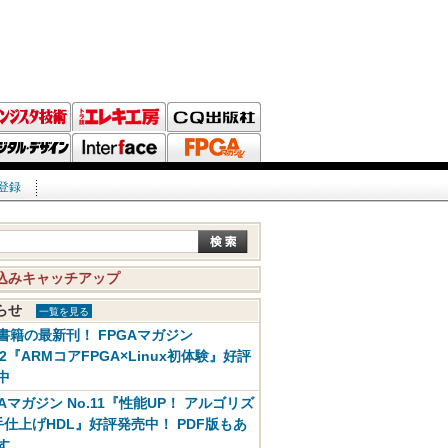
登録
込みキャッチアップ
知らせ
一覧を見る
書籍の最新刊！ FPGAマガジン
12『ARMコアFPGA×Linux初体験』好評
中
GAマガジン No.11『性能UP！ アルゴリズ
手仕上げHDL』好評発売中！ PDF版もあ
す