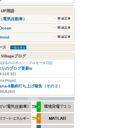
K UP用語
V（電気自動車）
Ocean
droid
ュース
一覧を見る
 Villageブログ
のぼるのロボコン・プロモータ日記
ぶりのブログ更新w
年10月 9日
a Project
mana-8最終打ち上げ報告（その２）
2年6月26日