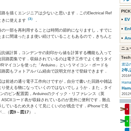
PIC
くエンジニアは少ないと思います．このElectrical Ref
（3）
E
ときに使えます
．
En
の一部を再利用することは時間の節約になりますし，すでに
たまに間違ったまま使い続けていることもあるので，きちんと
An
ニ
コードや抵抗値計算，コンデンサの刻印から値を計算する機能も入って
Tech
は回路図集です．収録されているのは電子工作でよく使うタイ
渡辺
VRマイコンを使った「Arduino」というマイコン・ボードを
2年
回路図もフォトアルバム経由で説明文付きで登録できます．
2016
は前述の通り電子工作向けですが，自分で書いた回路や雑誌
Haman
なり使える物になっていくのではないでしょうか．また，タイ
Ha
コンのピン配置図，Arduinoのクイック・リファレンス（英
201
ASCIIコード表が収録されているのが意外に便利です．難点
しているため大きくて見にくいのが残念です．iPhoneで見
が…（
図9
～
図17
）．