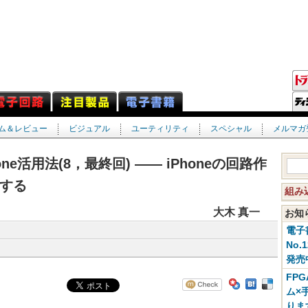
ム＆レビュー
ビジュアル
ユーティリティ
スペシャル
メルマガ
e活用法(8，最終回) ―― iPhoneの回路作
する
組み
大木 真一
お
電子
No.
発売
FP
ム×
りま