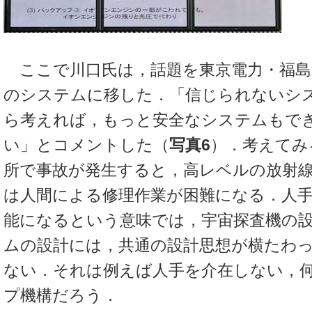
ここで川口氏は，話題を東京電力・福島
のシステムに移した．「信じられないシ
ら考えれば，もっと安全なシステムもで
い」とコメントした（
写真6
）．考えてみ
所で事故が発生すると，高レベルの放射
は人間による修理作業が困難になる．人
能になるという意味では，宇宙探査機の
ムの設計には，共通の設計思想が横たわ
ない．それは例えば人手を介在しない，
プ機構だろう．