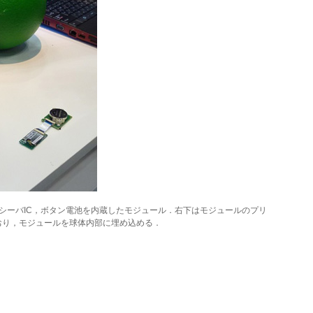
シーバIC，ボタン電池を内蔵したモジュール．右下はモジュールのプリ
おり，モジュールを球体内部に埋め込める．