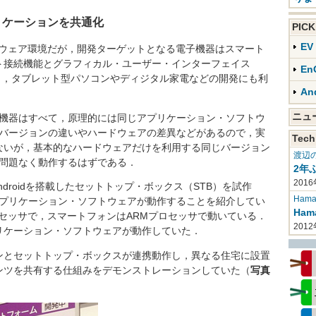
プリケーションを共通化
PIC
E
フトウェア環境だが，開発ターゲットとなる電子機器はスマート
ト接続機能とグラフィカル・ユーザー・インターフェイス
En
り，タブレット型パソコンやディジタル家電などの開発にも利
An
ニ
した機器はすべて，原理的には同じアプリケーション・ソフトウ
dのバージョンの違いやハードウェアの差異などがあるので，実
Tech
ないが，基本的なハードウェアだけを利用する同じバージョン
渡辺
ほぼ問題なく動作するはずである．
2年
2016
ndroidを搭載したセットトップ・ボックス（STB）を試作
Haman
じアプリケーション・ソフトウェアが動作することを紹介してい
Ha
ロセッサで，スマートフォンはARMプロセッサで動いている．
201
リケーション・ソフトウェアが動作していた．
とセットトップ・ボックスが連携動作し，異なる住宅に設置
ンツを共有する仕組みをデモンストレーションしていた（
写真