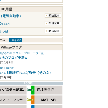
K UP用語
V（電気自動車）
Ocean
droid
ュース
一覧を見る
 Villageブログ
のぼるのロボコン・プロモータ日記
ぶりのブログ更新w
年10月 9日
a Project
mana-8最終打ち上げ報告（その２）
2年6月26日