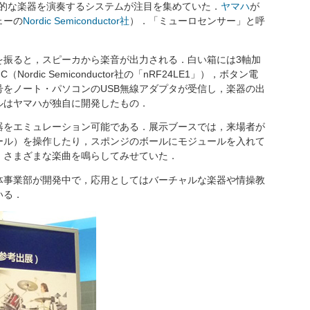
仮想的な楽器を演奏するシステムが注目を集めていた．
ヤマハ
が
ェーの
Nordic Semiconductor社
）．「ミューロセンサー」と呼
振ると，スピーカから楽音が出力される．白い箱には3軸加
ordic Semiconductor社の「nRF24LE1」），ボタン電
をノート・パソコンのUSB無線アダプタが受信し，楽器の出
ルはヤマハが独自に開発したもの．
をエミュレーション可能である．展示ブースでは，来場者が
ール）を操作したり，スポンジのボールにモジュールを入れて
，さまざまな楽曲を鳴らしてみせていた．
事業部が開発中で，応用としてはバーチャルな楽器や情操教
いる．