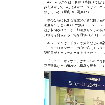
Android以外では，身振り手振りで
参考展示していた（展示ブースはノルウ
称している（
写真14
，
写真15
）．
手のひらに収まる程度の小さな白い箱を
速度センサと2.4GHzの無線トランシーバIC（N
池が収納されている．加速度センサの信号
力信号を合成する．無線通信のプロトコ
本システムは，ドラムや太鼓などの楽器
「ミューロセンサー」の白い箱（モジュ
説明員がキャッチボールを行ったりして
「ミューロセンサー」はヤマハの半導体
育用玩具などの組み込み機器を想定して