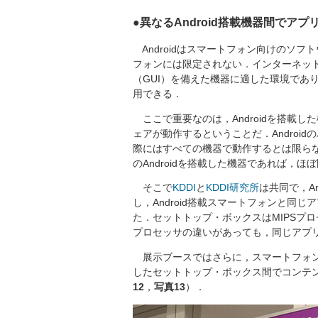
●異なるAndroid搭載機器間でア
Androidはスマートフォン向けのソ
フォンには限定されない．インターネッ
（GUI）を備えた機器に適した環境であ
用できる．
ここで重要なのは，Androidを搭載
ェアが動作するということだ．Androi
際にはすべての機器で動作するとは限ら
のAndroidを搭載した機器であれば，
そこで
KDDI
と
KDDI研究所
は共同で，A
し，Android搭載スマートフォンと同
た．セットトップ・ボックスはMIPSプ
プロセッサの違いがあっても，同じアプ
展示ブースではさらに，スマートフォン
したセットトップ・ボックス間でコンテ
12
，
写真13
）．