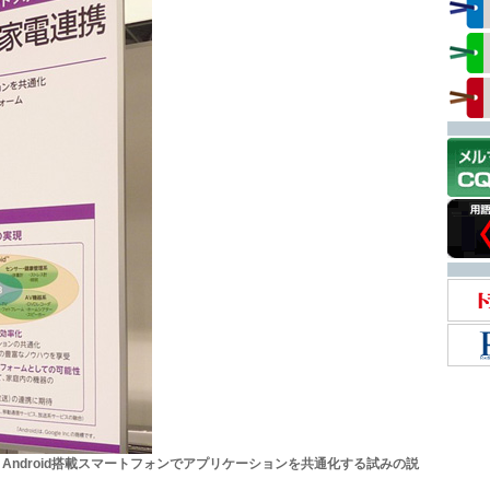
スとAndroid搭載スマートフォンでアプリケーションを共通化する試みの説