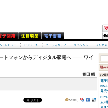
ム＆レビュー
ビジュアル
ユーティリティ
スペシャル
メルマガ
スマートフォンからディジタル家電へ ―― ワイ
ト
組み
福田 昭
お
電子
No.
発売
FP
ム×
りま