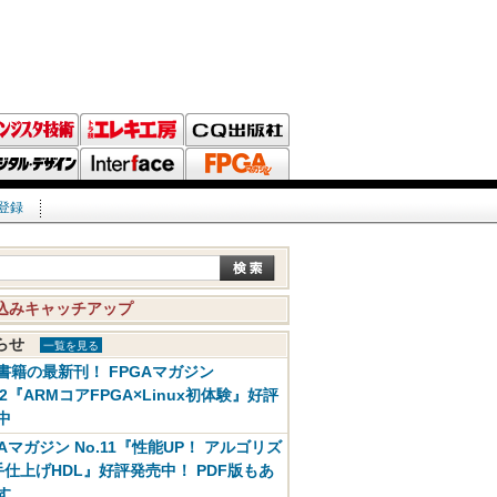
登録
込みキャッチアップ
知らせ
一覧を見る
書籍の最新刊！ FPGAマガジン
12『ARMコアFPGA×Linux初体験』好評
中
GAマガジン No.11『性能UP！ アルゴリズ
手仕上げHDL』好評発売中！ PDF版もあ
す