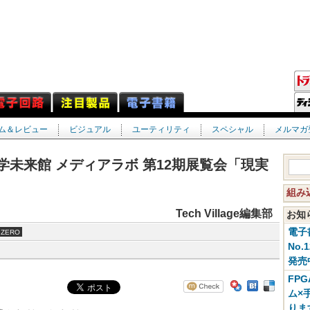
ム＆レビュー
ビジュアル
ユーティリティ
スペシャル
メルマガ
日本科学未来館 メディアラボ 第12期展覧会「現実
組み
Tech Village編集部
お
電子
ZERO
No.
発売
FP
ム×
りま