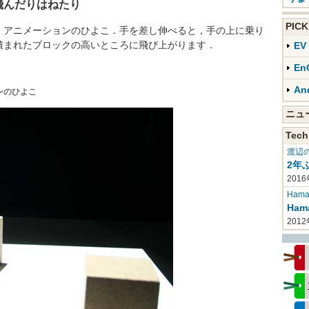
飛んだりはねたり
PIC
アニメーションのひよこ．手を差し伸べると，手の上に乗り
積まれたブロックの高いところに飛び上がります．
E
En
An
ンのひよこ
ニ
Tech
渡辺
2年
2016
Haman
Ha
201