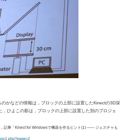
かなどの情報は，ブロックの上部に設置したKinectの3D深
た，ひよこの影は，ブロックの上部に設置した別のプロジェ
事「Kinect for Windowsで機器を作るヒント(1) ―― ジェスチャも
05knc1.php?page=2