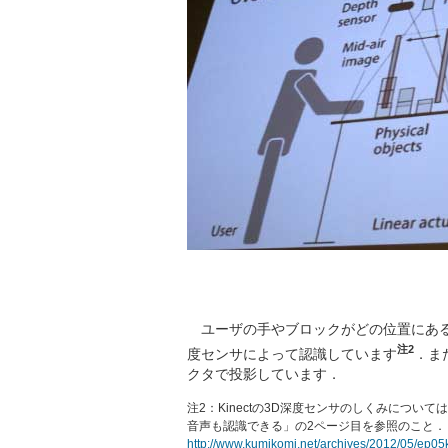
ユーザの手やブロックがどの位置にあるの
注2
度センサによって認識しています
．ま
クタで投影しています．
注2：Kinectの3D深度センサのしくみについては，記
音声も認識できる」の2ページ目を参照のこと．
http://www.kumikomi.net/archives/2012/05/ep