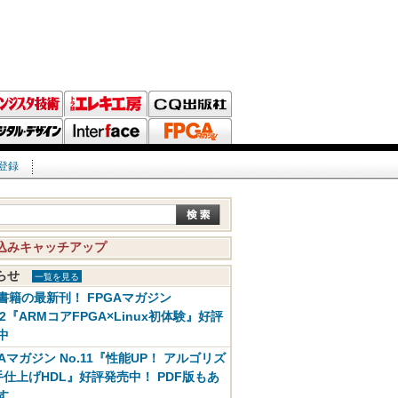
登録
込みキャッチアップ
知らせ
一覧を見る
書籍の最新刊！ FPGAマガジン
12『ARMコアFPGA×Linux初体験』好評
中
GAマガジン No.11『性能UP！ アルゴリズ
手仕上げHDL』好評発売中！ PDF版もあ
す