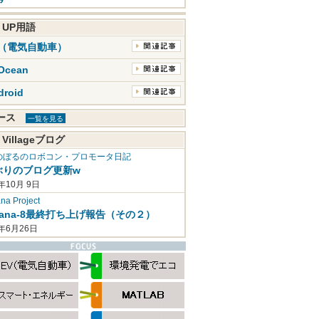
K UP用語
V（電気自動車）
Ocean
droid
ュース
一覧を見る
 Villageブログ
のぼるのロボコン・プロモータ日記
ぶりのブログ更新w
年10月 9日
a Project
mana-8最終打ち上げ報告（その２）
2年6月26日