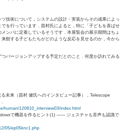
ツ技術について，システムの設計・実装からその成果によっ
までを行っています．苗村氏によると，特に「子どもを喜ばせ
のメンバに定着しているそうです．本展覧会の展示期間はちょ
，来館する子どもたちがどのような反応を見せるのか，今から
つバージョンアップする予定だとのこと．何度か訪れてみる
未来（苗村 健氏へのインタビュー記事），Telescope
日．
ne/human/120810_interview03/index.html
 for Windowsで機器を作るヒント(1) ―― ジェスチャも音声も認識で
012/05/ep05knc1.php