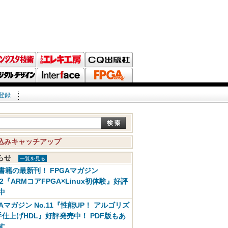
登録
込みキャッチアップ
知らせ
一覧を見る
書籍の最新刊！ FPGAマガジン
12『ARMコアFPGA×Linux初体験』好評
中
GAマガジン No.11『性能UP！ アルゴリズ
手仕上げHDL』好評発売中！ PDF版もあ
す