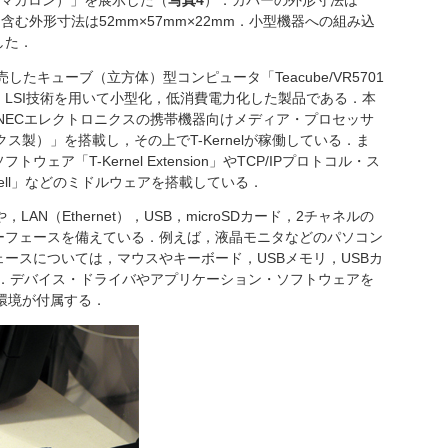
ィーマカロン）」を展示した（
写真4
）．カバーの外形寸法は
を含む外形寸法は52mm×57mm×22mm．小型機器への組み込
した．
たキューブ（立方体）型コンピュータ「Teacube/VR5701
LSI技術を用いて小型化，低消費電力化した製品である．本
るNECエレクトロニクスの携帯機器向けメディア・プロセッサ
トロニクス製）」を搭載し，その上でT-Kernelが稼働している．ま
ア「T-Kernel Extension」やTCP/IPプロトコル・ス
Shell」などのミドルウェアを搭載している．
N（Ethernet），USB，microSDカード，2チャネルの
ーフェースを備えている．例えば，液晶モニタなどのパソコン
ェースについては，マウスやキーボード，USBメモリ，USBカ
る．デバイス・ドライバやアプリケーション・ソフトウェアを
発環境が付属する．