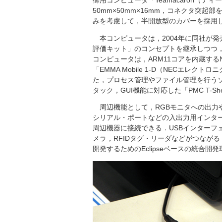
御用コンピュータ「Teamacaron（テ
50mm×50mm×16mm，コネクタ突起部
みを考慮して，半開放型のカバーを採用
本コンピュータは，2004年に同社が発売し
評価キット」のコンセプトを継承しつつ，
コンピュータは，ARM11コアを内蔵す
「EMMA Mobile 1-D（NECエレク
た，プロセス管理やファイル管理を行うソフトウェ
タック，GUI機能に対応した「PMC T-
周辺機能として，RGBモニタへの出力や，LA
シリアル・ポートなどの入出力用インタ
周辺機器に接続できる．USBインターフ
メラ，RFIDタグ・リーダなどがつなが
開発するためのEclipseベースの統合開