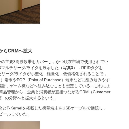
からCRMへ拡大
2.4GHzの主要3周波数帯をカバーし，かつ現在市場で使用されてい
Dマルチリーダ/ライタを展示した（
写真3
）．RFIDタグを
たリーダ/ライタが小型化，軽量化，低価格化されることで，
e）端末やPOP（Point of Purchase）端末などに組み込みやす
電話，ゲーム機などへ組み込むことも想定している．これによ
品管理から，企業と消費者が直接つながるCRM（Customer
顧客情報管理）の分野へと拡大するという．
T-Kernelを搭載した携帯端末をUSBケーブルで接続し，
アピールしていた．