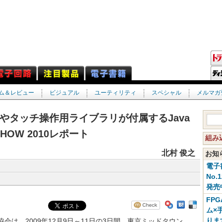
ム＆レビュー
ビジュアル
ユーティリティ
スペシャル
メルマガ
やタッチ操作用ライブラリが付属するJava
HOW 2010レポート
組み
北村 俊之
お
電子
No.
発売
FP
ム×
りま
ン協会は，2009年12月9日～11日の3日間，東京ミッドタウン