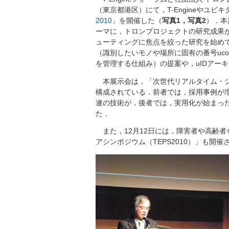
（東京都港区）にて，T-Engineやユ
2010
」を開催した（
写真1
，
写真2
）．本
ーマに，トロンプロジェクトの研究成果
ューティングに焦点を絞った研究を始めて
（識別したいモノや場所に固有の番号uc
を管理する仕組み）の提案や，uIDアー
本展示会は，「次世代リアルタイム・シ
構成されている．前者では，採用事例が増え
連の技術が，後者では，実用化が始まった
た．
また，12月12日には，障害者や高齢
アシンポジウム（TEPS2010）」も開催