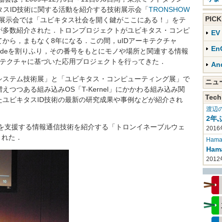
ビキタスID技術に関する活動を紹介する技術展示会「
TRONSHOW
PIC
展示会では「ユビキタス社会を開く鍵がここにある！」をテ
が多数紹介された．トロンプロジェクトがユビキタス・コンピ
E
から，まもなく8年になる．この間，uIDアーキテクチャ
En
odeを割りふり，その番号をもとにモノや場所と関連する情報
キテクチャに基づいた応用プロジェクトを行ってきた．
An
ステム技術展」と「ユビキタス・コンピューティング展」で
ニ
つつある組み込みOS「T-Kernel」にかかわる組み込み関
Tech
ユビキタスID技術の最新の研究成果や事例などが紹介され
渡辺
2年
者を支援する情報通信技術を紹介する「トロンイネーブルウェ
2016
された．
Haman
Ha
201