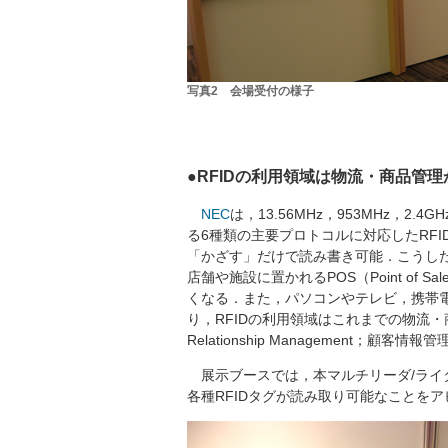
写真2 会場受付の様子
●RFIDの利用領域は物流・商品管理
NEC
は，13.56MHz，953MHz，
る6種類の主要プロトコルに対応したRFI
「かざす」だけで読み書き可能．こうし
店舗や施設に置かれるPOS（Point of Sal
くなる．また，パソコンやテレビ，携帯
り，RFIDの利用領域はこれまでの物流・商
Relationship Management；
展示ブースでは，本マルチリーダ/ライタと
各種RFIDタグが読み取り可能なことを