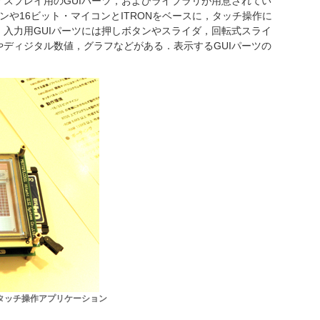
スプレイ用のGUIパーツ，およびライブラリが用意されてい
ンや16ビット・マイコンとITRONをベースに，タッチ操作に
入力用GUIパーツには押しボタンやスライダ，回転式スライ
ディジタル数値，グラフなどがある．表示するGUIパーツの
．
よるタッチ操作アプリケーション