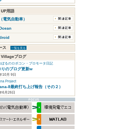
K UP用語
V（電気自動車）
Ocean
droid
ュース
一覧を見る
 Villageブログ
のぼるのロボコン・プロモータ日記
ぶりのブログ更新w
年10月 9日
a Project
mana-8最終打ち上げ報告（その２）
2年6月26日