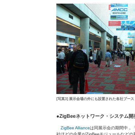
[写真3] 展示会場の外にも設置された各社ブース
●ZigBeeネットワーク・システ
ZigBee Alliance
は同展示会の期間中，
社ほどの企業がZigBeeモジュールなどの