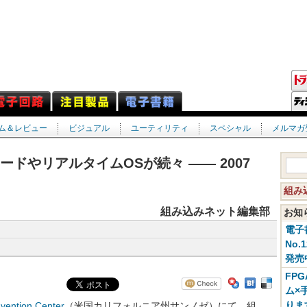
ム＆レビュー
ビジュアル
ユーティリティ
スペシャル
メルマガ
ドやリアルタイムOSが続々 ―― 2007
組み
組み込みネット編集部
お
電子
No.
発売
FP
ム×
りま
vention Center
（米国カリフォルニア州サンノゼ）にて，組