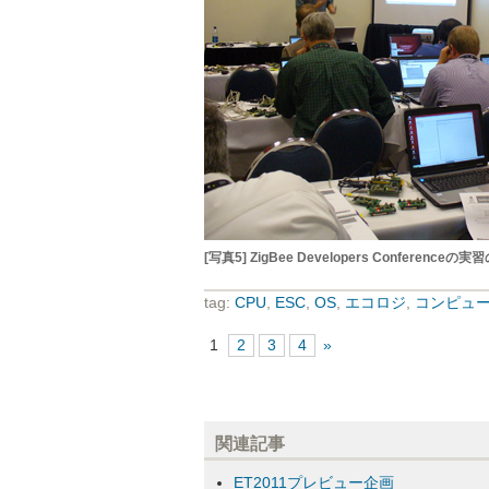
[写真5] ZigBee Developers Conferenceの
tag:
CPU
,
ESC
,
OS
,
エコロジ
,
コンピュ
1
2
3
4
»
関連記事
ET2011プレビュー企画