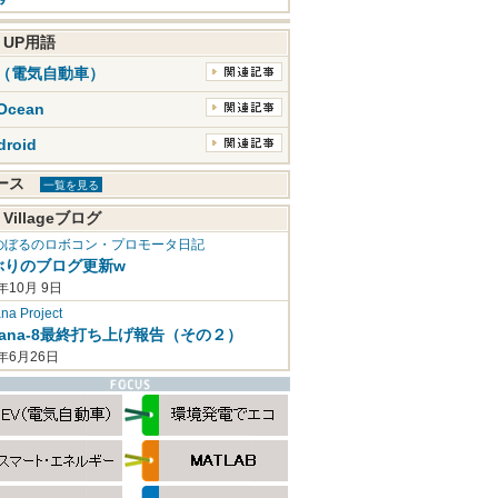
K UP用語
V（電気自動車）
Ocean
droid
ュース
一覧を見る
 Villageブログ
のぼるのロボコン・プロモータ日記
ぶりのブログ更新w
年10月 9日
a Project
mana-8最終打ち上げ報告（その２）
2年6月26日