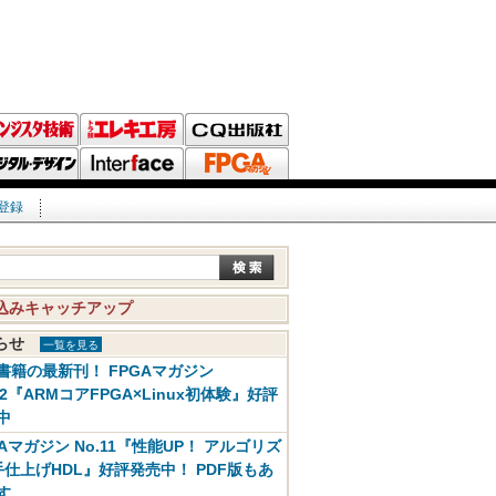
登録
込みキャッチアップ
知らせ
一覧を見る
書籍の最新刊！ FPGAマガジン
12『ARMコアFPGA×Linux初体験』好評
中
GAマガジン No.11『性能UP！ アルゴリズ
手仕上げHDL』好評発売中！ PDF版もあ
す