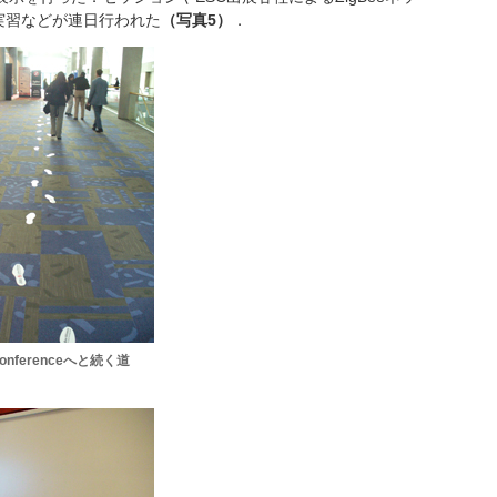
実習などが連日行われた
（写真5）
．
Conferenceへと続く道