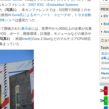
るカンファレンス「
2007 ESC（Embedded Systems
PIC
た
（写真1）
．本カンファレンスでは，5日間で200近くのセ
大統領
Al Gore氏によるキーノート・スピーチ
や，
トヨタ自動
E
解体ショー
は盛況だった．
En
って開催された
展示会
には，世界中から300以上の企業が出展
An
やOS，ボード，開発環境，計測器，モジュールなどの展示や
写真3）
．米国
Intel社
Core 2 DuoなどのマルチコアCPU対応
ニ
集まっていた．
Tech
渡辺
2年
2016
Haman
Ha
201