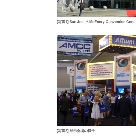
[写真1] San JoseのMcEnery Convention Cent
[写真2] 展示会場の様子