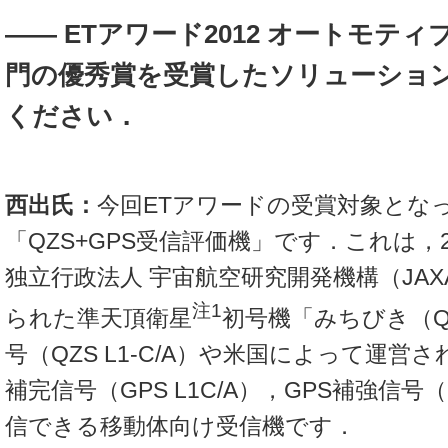
―― ETアワード2012 オートモテ
門の優秀賞を受賞したソリューショ
ください．
西出氏：
今回ETアワードの受賞対象とな
「QZS+GPS受信評価機」です．これは，2
独立行政法人 宇宙航空研究開発機構（JA
注1
られた準天頂衛星
初号機「みちびき（Q
号（QZS L1-C/A）や米国によって運営
補完信号（GPS L1C/A），GPS補強信号（
信できる移動体向け受信機です．