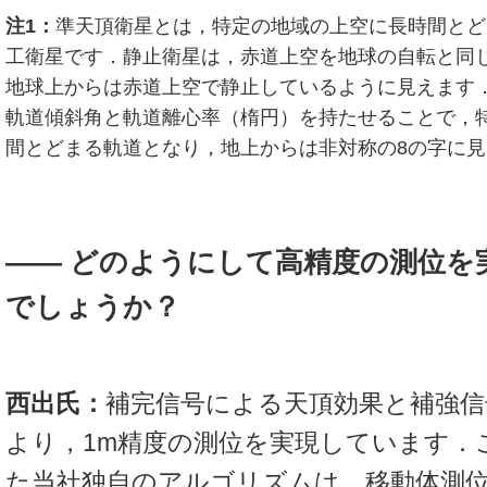
注1：
準天頂衛星とは，特定の地域の上空に長時間とど
工衛星です．静止衛星は，赤道上空を地球の自転と同
地球上からは赤道上空で静止しているように見えます
軌道傾斜角と軌道離心率（楕円）を持たせることで，
間とどまる軌道となり，地上からは非対称の8の字に
―― どのようにして高精度の測位を
でしょうか？
西出氏：
補完信号による天頂効果と補強信
より，1m精度の測位を実現しています．
た当社独自のアルゴリズムは，移動体測