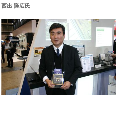
西出 隆広氏