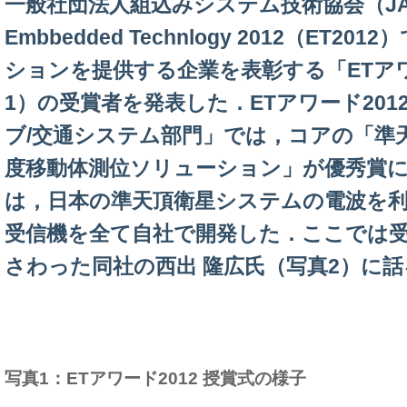
一般社団法人組込みシステム技術協会（JA
Embbedded Technlogy 2012（ET2
ションを提供する企業を表彰する「ETアワ
1）の受賞者を発表した．ETアワード20
ブ/交通システム部門」では，コアの「準
度移動体測位ソリューション」が優秀賞
は，日本の準天頂衛星システムの電波を
受信機を全て自社で開発した．ここでは
さわった同社の西出 隆広氏（写真2）に
写真1：ETアワード2012 授賞式の様子