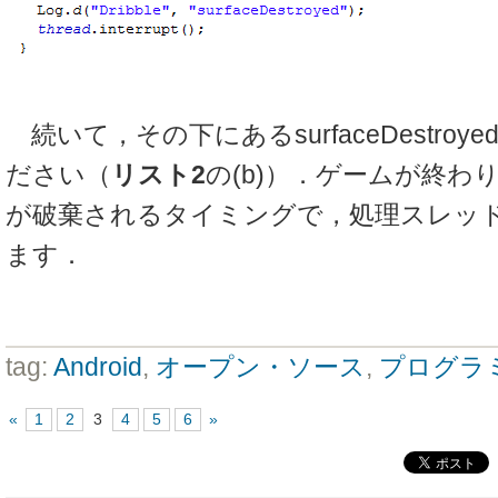
続いて，その下にあるsurfaceDestro
ださい（
リスト2
の(b)）．ゲームが終わり，
が破棄されるタイミングで，処理スレッ
ます．
tag:
Android
,
オープン・ソース
,
プログラ
«
1
2
3
4
5
6
»