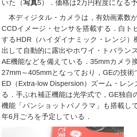
いた（
写真
5）．価格は2万円程度になる
本ディジタル・カメラは，有効画素数が1
CCDイメージ・センサを搭載する．白ト
するHDR（ハイダイナミック・レンジ）
出して自動的に露出やホワイ・トバランスを
AE機能などを備えている．35mmカメラ
27mm～405mmとなっており，GEの技
ED（Extra-low Dispersion）ズーム
る．手ぶれ補正機能は光学式で，GE独自
機能「パンショットパノラマ」も搭載して
年6月ごろを予定している．