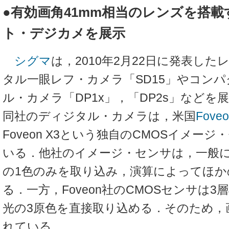
●有効画角41mm相当のレンズを搭
ト・デジカメを展示
シグマ
は，2010年2月22日に発表し
タル一眼レフ・カメラ「SD15」やコン
ル・カメラ「DP1x」，「DP2s」などを
同社のディジタル・カメラは，米国
Fove
Foveon X3という独自のCMOSイメー
いる．他社のイメージ・センサは，一般に
の1色のみを取り込み，演算によってほか
る．一方，Foveon社のCMOSセンサは
光の3原色を直接取り込める．そのため，
れている．