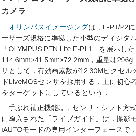
カメラ
オリンパスイメージング
は，E-P1/P
ーサーズ規格に準拠した小型のディジタ
「OLYMPUS PEN Lite E-PL1」を展
114.6mm×41.5mm×72.2mm，重量は2
サとして，有効画素数が12.30Mピクセル
ドLiveMOSセンサを採用する．主に初
をターゲットにしているという．
手ぶれ補正機能は，センサ・シフト方式
に導入された「ライブガイド」は，撮影
iAUTOモードの専用インターフェースで