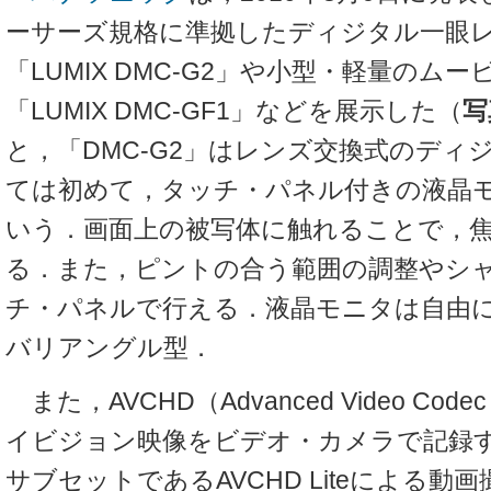
ーサーズ規格に準拠したディジタル一眼
「LUMIX DMC-G2」や小型・軽量のム
「LUMIX DMC-GF1」などを展示した（
写
と，「DMC-G2」はレンズ交換式のディ
ては初めて，タッチ・パネル付きの液晶
いう．画面上の被写体に触れることで，
る．また，ピントの合う範囲の調整やシ
チ・パネルで行える．液晶モニタは自由
バリアングル型．
また，AVCHD（Advanced Video Codec Hi
イビジョン映像をビデオ・カメラで記録
サブセットであるAVCHD Liteによる動