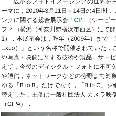
「広がるフォトイメージングの世界を
ーマに，2010年3月11日～14日の4日間
ングに関する総合展示会「
CP+
（シーピ
フィコ横浜（神奈川県横浜市西区）にて
1
）．本展示会は，昨年（2009年）まで「PIE（P
Expo）」という名称で開催されていた
や写真・映像に関する技術や製品，サー
えて，今後のディジタル・フォトに不可
や通信，ネットワークなどの分野まで対
ゆる「B to B」だけでなく，「B to C
替えした．主催は一般社団法人 カメラ映
（CIPA）．