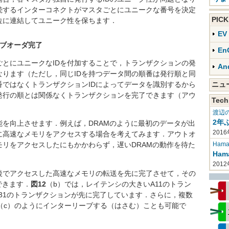
続するインターコネクトがマスタごとにユニークな番号を決定
PIC
位に連結してユニーク性を保ちます．
E
オブオーダ完了
En
とにユニークなIDを付加することで，トランザクションの発
An
ります（ただし，同じIDを持つデータ間の順番は発行順と同
ではなくトランザクションIDによってデータを識別するから
ニ
発行の順とは関係なくトランザクションを完了できます（アウ
Tech
渡辺
2年
を向上させます．例えば，DRAMのように最初のデータが出
2016
に高速なメモリをアクセスする場合を考えてみます．アウトオ
Haman
リをアクセスしたにもかかわらず，遅いDRAMの動作を待た
Ha
201
でアクセスした高速なメモリの転送を先に完了させて，その
できます．
図12
（b）では，レイテンシの大きいA11のトラン
A31のトランザクションが先に完了しています．さらに，複数
（c）のようにインターリーブする（はさむ）ことも可能で