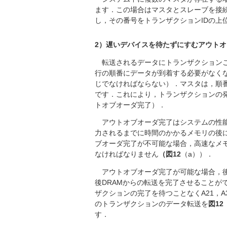
ます．この場合はマスタとスレーブを接
し，その番号をトランザクションIDの上
2）遅いデバイスを待たずにすむアウト
転送されるデータにトランザクションご
行の順番にデータが到着する必要がなくな
じでなければならない）．マスタは，順番
です．これにより，トランザクションの
トオブオーダ完了）．
アウトオブオーダ完了はシステムの性能
力されるまでに時間のかかるメモリの後
ブオーダ完了が不可能な場合，高速なメモ
なければなりません
（図12
（a））．
アウトオブオーダ完了が可能な場合，後
後DRAMからの転送を完了させることが
ザクションの完了を待つことなくA21，
のトランザクションのデータ転送を
図12
す．