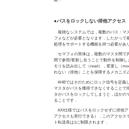
●バスをロックしない排他アクセス
複雑なシステムでは，複数のバス・マス
フォなどが必要となります．したがって
処理をサポートする機能を持つ必要があ
セマフォの実体は，複数のマスタ間で共
間で参照/更新し合うことで動作を制御
モリを読み出して（read），変更し（mo
れない（排他）ことを保障するメカニズ
AHBではそのためにロック信号を定義
マスタがバスを獲得できなくすることで
タがバスをロックしてしまうと，ほかの
ることです．
AXI仕様ではバスをロックせずに排他ア
アクセスも実行できる）．このアクセス
ト転送長は1に制限されます．