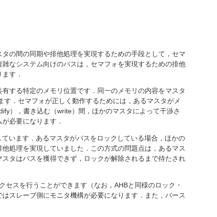
タの間の同期や排他処理を実現するための手段として，セマ
複雑なシステム向けのバスは，セマフォを実現するための排他
ります．
有する特定のメモリ位置です．同一のメモリの内容をマスタ
します．セマフォが正しく動作するためには，あるマスタがメ
dify），書き込む（write）間，ほかのマスタによって干渉さ
ムが必要になります．
しています．あるマスタがバスをロックしている場合，ほかの
排他処理を実現していました．この方式の問題点は，あるマス
マスタはバスを獲得できず，ロックが解除されるまで待たされ
クセスを行うことができます（なお，AHBと同様のロック・
ではスレーブ側にモニタ機構が必要になります．また，バース