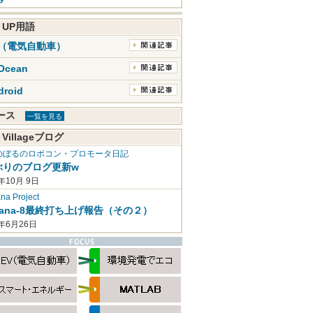
K UP用語
V（電気自動車）
Ocean
droid
ュース
一覧を見る
 Villageブログ
のぼるのロボコン・プロモータ日記
ぶりのブログ更新w
年10月 9日
a Project
mana-8最終打ち上げ報告（その２）
2年6月26日