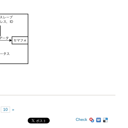
10
»
Check