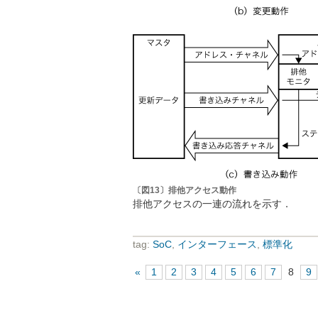
〔図13〕排他アクセス動作
排他アクセスの一連の流れを示す．
tag:
SoC
,
インターフェース
,
標準化
«
1
2
3
4
5
6
7
8
9