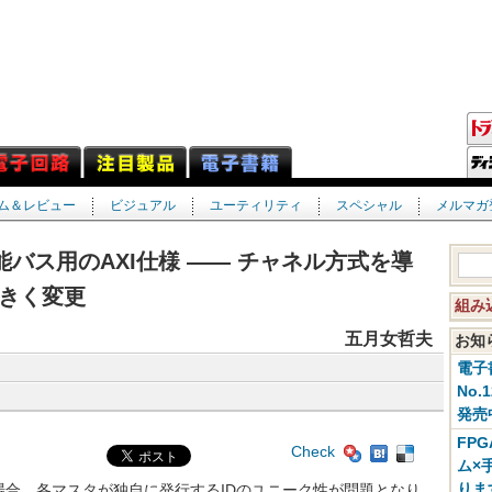
ム＆レビュー
ビジュアル
ユーティリティ
スペシャル
メルマガ
性能バス用のAXI仕様 ―― チャネル方式を導
大きく変更
組み
五月女哲夫
お
電子
No.
発売
FP
Check
ム×
りま
合，各マスタが独自に発行するIDのユニーク性が問題となり