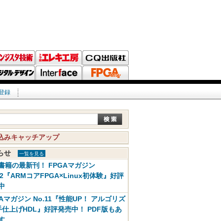
登録
込みキャッチアップ
知らせ
一覧を見る
書籍の最新刊！ FPGAマガジン
12『ARMコアFPGA×Linux初体験』好評
中
GAマガジン No.11『性能UP！ アルゴリズ
手仕上げHDL』好評発売中！ PDF版もあ
す