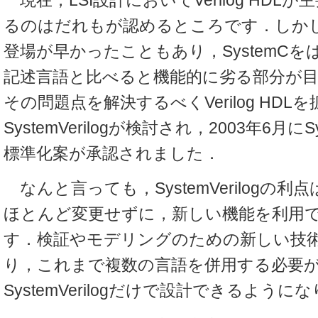
現在，LSI設計においてVerilog HDL
るのはだれもが認めるところです．しかし，Ve
登場が早かったこともあり，SystemC
記述言語と比べると機能的に劣る部分が
その問題点を解決するべくVerilog HDL
SystemVerilogが検討され，2003年6月にSyst
標準化案が承認されました．
なんと言っても，SystemVerilogの
ほとんど変更せずに，新しい機能を利用
す．検証やモデリングのための新しい技
り，これまで複数の言語を併用する必要
SystemVerilogだけで設計できるように