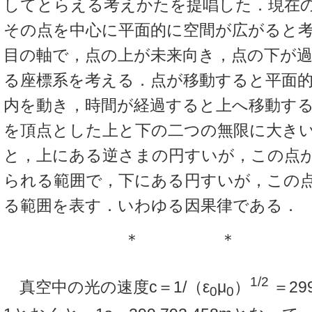
してとらえる考えかたを提唱した．現在
その点を中心に平面的に空間が広がると考
目の軸で，点の上が未来向き，点の下が
る座標系を考える．点が移動すると平面
内を動き，時間が経過すると上へ移動す
を頂点とした上と下の二つの無限に大き
と，上にある逆さまの円すいが，この点
られる範囲で，下にある円すいが，この
る範囲を表す．いわゆる因果律である．
＊ ＊ 
1/2
真空中の光の速度c＝1/（ε
μ
）
＝299
0
0