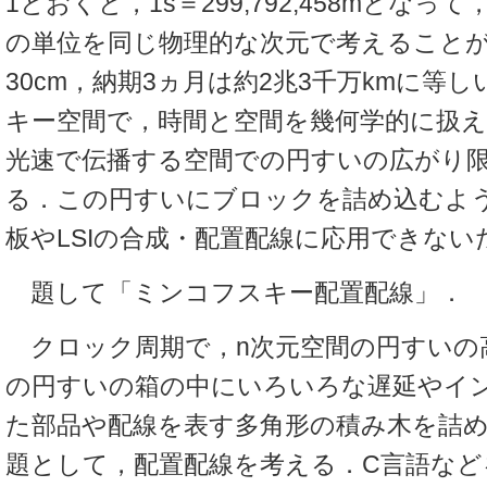
1とおくと，1s＝299,792,458mとな
の単位を同じ物理的な次元で考えることが
30cm，納期3ヵ月は約2兆3千万kmに等
キー空間で，時間と空間を幾何学的に扱
光速で伝播する空間での円すいの広がり限
る．この円すいにブロックを詰め込むよ
板やLSIの合成・配置配線に応用できない
題して「ミンコフスキー配置配線」．
クロック周期で，n次元空間の円すいの
の円すいの箱の中にいろいろな遅延やイ
た部品や配線を表す多角形の積み木を詰
題として，配置配線を考える．C言語な