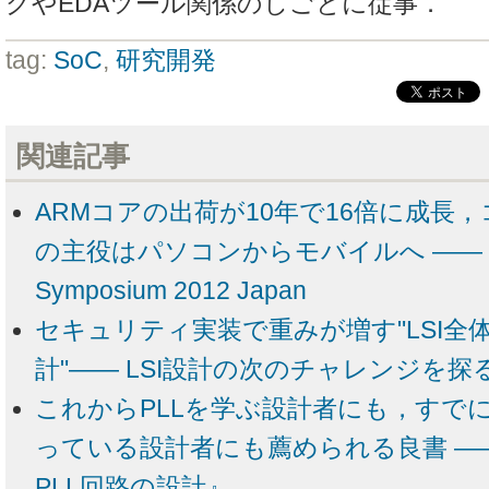
グやEDAツール関係のしごとに従事．
tag:
SoC
,
研究開発
関連記事
ARMコアの出荷が10年で16倍に成長
の主役はパソコンからモバイルへ ―― ARM 
Symposium 2012 Japan
セキュリティ実装で重みが増す"LSI全
計"―― LSI設計の次のチャレンジを探
これからPLLを学ぶ設計者にも，すでに
っている設計者にも薦められる良書 ―
PLL回路の設計』