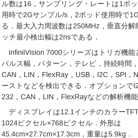
ル数は16，サンプリング・レートは1ポ
用時で2Gサンプル/s，2ポッド使用時で1
る．最大入力周波数は250MHz，垂直分
ッチ最小検出幅は2nsである．
InfiniiVision 7000シリーズはトリ
パルス幅，パターン，テレビ，持続時間
CAN，LIN，FlexRay，USB，I2C，S
ーストなどを検出できる．オプションでI2C
232，CAN，LIN，FlexRayなどの解
ディスプレイは12.1インチのカラーTF
1024ピクセル×768ピクセル．外形は
45.4cm×27.7cm×17.3cm，重量は5.9kg．